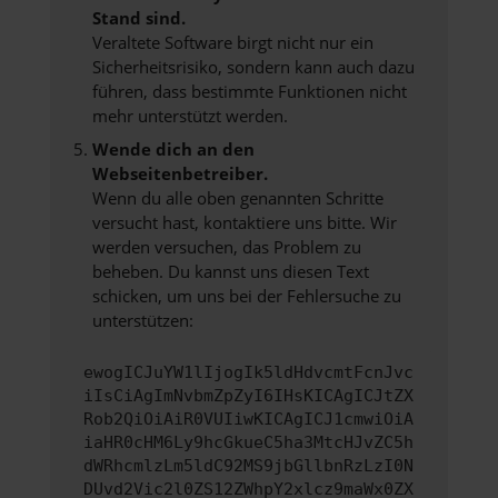
Stand sind.
Veraltete Software birgt nicht nur ein
Sicherheitsrisiko, sondern kann auch dazu
führen, dass bestimmte Funktionen nicht
mehr unterstützt werden.
Wende dich an den
Webseitenbetreiber.
Wenn du alle oben genannten Schritte
versucht hast, kontaktiere uns bitte. Wir
werden versuchen, das Problem zu
beheben. Du kannst uns diesen Text
schicken, um uns bei der Fehlersuche zu
unterstützen:
ewogICJuYW1lIjogIk5ldHdvcmtFcnJvc
iIsCiAgImNvbmZpZyI6IHsKICAgICJtZX
Rob2QiOiAiR0VUIiwKICAgICJ1cmwiOiA
iaHR0cHM6Ly9hcGkueC5ha3MtcHJvZC5h
dWRhcmlzLm5ldC92MS9jbGllbnRzLzI0N
DUvd2Vic2l0ZS12ZWhpY2xlcz9maWx0ZX