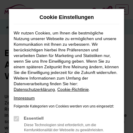
Zum
0
Hauptinhalt
Cookie Einstellungen
springen
Startseite
Standorte
Peugeot, Leapmotor in Wesel
Wir nutzen Cookies, um Ihnen die bestmögliche
Nutzung unserer Webseite zu ermöglichen und unsere
Kommunikation mit Ihnen zu verbessern. Wir
Entdecken Sie Peugeot bei
berücksichtigen hierbei Ihre Präferenzen und
verarbeiten Daten für Marketing und Statistiken nur,
Automobile Maibom in
wenn Sie uns Ihre Einwilligung geben. Wenn Sie zu
einem späteren Zeitpunkt Ihre Meinung ändern, können
Wesel
Sie die Einwilligung jederzeit für die Zukunft widerrufen.
Weitere Informationen zum Umfang der
Datenverarbeitung finden Sie hier:
Datenschutzerklärung
,
Cookie-Richtlinie
.
Unser Peugeot-Standort in Wesel ist ein wahres
Impressum
Zentrum für Automobilenthusiasten, die die
Folgende Kategorien von Cookies werden von uns eingesetzt:
Raffinesse und Leistung französischer
Ingenieurskunst schätzen. In einer Atmosphäre, die
Essentiell
sowohl einladend als auch professionell ist, bieten
Diese Technologien sind erforderlich, um die
wir eine umfassende Palette von Peugeot-
Kernfunktionalität der Webseite zu gewährleisten.