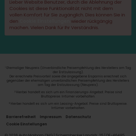
Lieber Website Benutzer, durch die Ablehnung der
Cookies ist diese Funktionalität nicht mit dem
vollen Komfort für Sie zugänglich. Dies können Sie in
den
Cookie Einstellungen
wieder rückgängig
machen. Vielen Dank für Ihr Verständnis.
Ehemaliger Neupreis (Unverbindliche Preisempfehlung des Herstellers am Tag
1
der Erstzulassung).
Der errechnete Preisvorteil sowie die angegebene Ersparnis errechnet sich
gegenüber der ehemaligen unverbindlichen Preisempfehlung des Herstellers
am Tag der Erstzulassung (Neupreis).
2
Hierbei handelt es sich um ein Finanzierungs-Angebot. Preise sind
Bruttopreise. Irrtümer vorbehalten.
3
Hierbei handelt es sich um ein Leasing-Angebot. Preise sind Bruttopreise.
Irrtümer vorbehalten.
Barrierefreiheit
Impressum
Datenschutz
Cookie Einstellungen
© 2026 Auto Maibom OHG | Schermbecker Landstr. 25 | DE-46485