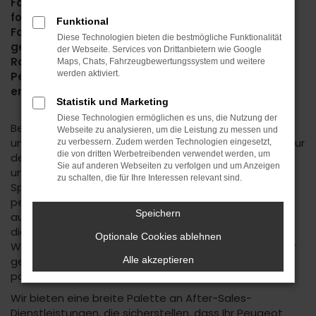
Fahrzeugen, die für ihre elegante Ästhetik,
fortschrittliche Technologie und ihr dynamisches
Funktional
Fahrerlebnis bekannt sind. Unsere sorgfältig
Diese Technologien bieten die bestmögliche Funktionalität
gestalteten Verkaufsräume bieten den perfekten
der Webseite. Services von Drittanbietern wie Google
Rahmen, um die neuesten und beliebtesten
Maps, Chats, Fahrzeugbewertungssystem und weitere
werden aktiviert.
Peugeot-Modelle in Ruhe zu betrachten und zu
erleben.
Statistik und Marketing
Diese Technologien ermöglichen es uns, die Nutzung der
Bei jedem Schritt Ihres Kaufprozesses stehen Ihnen
Webseite zu analysieren, um die Leistung zu messen und
unsere erfahrenen Berater zur Seite. Sie bieten nicht nur
zu verbessern. Zudem werden Technologien eingesetzt,
die von dritten Werbetreibenden verwendet werden, um
detaillierte Informationen zu jedem Modell, sondern
Sie auf anderen Webseiten zu verfolgen und um Anzeigen
unterstützen Sie auch dabei, die passenden
zu schalten, die für Ihre Interessen relevant sind.
Spezifikationen und Ausstattungen gemäß Ihren
persönlichen Vorlieben und Anforderungen
Speichern
auszuwählen. Ob Sie einen kompakten Stadtflitzer für
die tägliche Fahrt, ein geräumiges Familienauto für
Optionale Cookies ablehnen
Wochenendausflüge oder eine elegante Limousine für
geschäftliche Anlässe suchen – wir haben das
Alle akzeptieren
passende Peugeot-Modell für Sie.
Wir bieten eine breite Palette an After-Sales-
Dienstleistungen, die sicherstellen, dass Ihr Peugeot