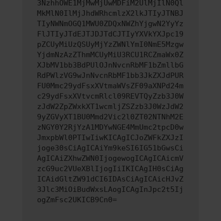
3NzhhOWE1MjMwMjUwMDFiM2UlMjIlN0Ql
MkMlN0IlMjJhdWRhcmlzX2lkJTIyJTNBJ
TIyNWNmOGQ1MWU0ZDQxNWZhYjgwN2YyYz
FlJTIyJTdEJTJDJTdCJTIyYXVkYXJpc19
pZCUyMiUzQSUyMjYzZWNlYmI0NmE5Mzgw
YjdmNzAzZThmMCUyMiU3RCU1RCZmaWx0Z
XJbMV1bb3BdPUlOJnNvcnRbMF1bZmllbG
RdPWlzVG9wJnNvcnRbMF1bb3JkZXJdPUR
FU0Mmc29ydFsxXVtmaWVsZF09aXNPd24m
c29ydFsxXVtvcmRlcl09REVTQyZzb3J0W
zJdW2ZpZWxkXT1wcmljZSZzb3J0WzJdW2
9yZGVyXT1BU0Mmd2Vic2l0ZT02NTNhM2E
zNGY0Y2RjYzA1MDYwNGE4MmUmc2tpcD0w
JmxpbWl0PTIwIiwKICAgICJoZWFkZXJzI
joge30sCiAgICAiYm9keSI6IG51bGwsCi
AgICAiZXhwZWN0IjogewogICAgICAicmV
zcG9uc2VUeXBlIjogIiIKICAgIH0sCiAg
ICAidGltZW91dCI6IDAsCiAgICAicHJvZ
3Jlc3MiOiBudWxsLAogICAgInJpc2t5Ij
ogZmFsc2UKICB9Cn0=