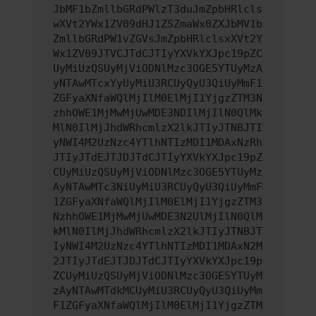
JbMF1bZmllbGRdPWlzT3duJmZpbHRlcls
wXVt2YWx1ZV09dHJ1ZSZmaWx0ZXJbMV1b
ZmllbGRdPW1vZGVsJmZpbHRlclsxXVt2Y
Wx1ZV09JTVCJTdCJTIyYXVkYXJpc19pZC
UyMiUzQSUyMjViODNlMzc3OGE5YTUyMzA
yNTAwMTcxYyUyMiU3RCUyQyU3QiUyMmF1
ZGFyaXNfaWQlMjIlM0ElMjI1YjgzZTM3N
zhhOWE1MjMwMjUwMDE3NDIlMjIlN0QlMk
MlN0IlMjJhdWRhcmlzX2lkJTIyJTNBJTI
yNWI4M2UzNzc4YTlhNTIzMDI1MDAxNzRh
JTIyJTdEJTJDJTdCJTIyYXVkYXJpc19pZ
CUyMiUzQSUyMjViODNlMzc3OGE5YTUyMz
AyNTAwMTc3NiUyMiU3RCUyQyU3QiUyMmF
1ZGFyaXNfaWQlMjIlM0ElMjI1YjgzZTM3
NzhhOWE1MjMwMjUwMDE3N2UlMjIlN0QlM
kMlN0IlMjJhdWRhcmlzX2lkJTIyJTNBJT
IyNWI4M2UzNzc4YTlhNTIzMDI1MDAxN2M
2JTIyJTdEJTJDJTdCJTIyYXVkYXJpc19p
ZCUyMiUzQSUyMjViODNlMzc3OGE5YTUyM
zAyNTAwMTdkMCUyMiU3RCUyQyU3QiUyMm
F1ZGFyaXNfaWQlMjIlM0ElMjI1YjgzZTM