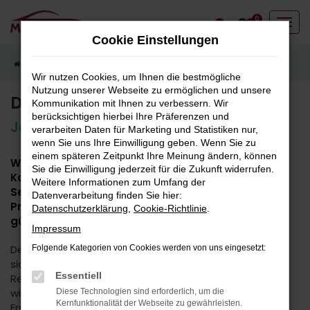
Zum
0
Hauptinhalt
Cookie Einstellungen
springen
Startseite
Service
5plus Service
Der Opel 5plus Service
Wir nutzen Cookies, um Ihnen die bestmögliche
Nutzung unserer Webseite zu ermöglichen und unsere
Der Opel 5plus Service
Kommunikation mit Ihnen zu verbessern. Wir
berücksichtigen hierbei Ihre Präferenzen und
Jetzt bei uns anfragen!
verarbeiten Daten für Marketing und Statistiken nur,
wenn Sie uns Ihre Einwilligung geben. Wenn Sie zu
einem späteren Zeitpunkt Ihre Meinung ändern, können
Wir machen Gutes noch besser: Die Opel Service
Sie die Einwilligung jederzeit für die Zukunft widerrufen.
Komplettpreis-Offensive ist jetzt der Opel 5plus
Weitere Informationen zum Umfang der
Service. Und damit wird unser Full-Service-
Datenverarbeitung finden Sie hier:
Programm für ältere Opel Fahrzeuge noch besser,
Datenschutzerklärung
,
Cookie-Richtlinie
.
günstiger und komfortabler für dich!
Impressum
Denn wenn dein Auto schon ein paar Kilometer hinter
Folgende Kategorien von Cookies werden von uns eingesetzt:
sich hat, achtest du natürlich ganz genau auf die
Essentiell
Reparaturkosten. Mit dem Opel 5plus Service machen
wir es dir leichter. Für viele Opel Pkw ab 5 Jahren nach
Diese Technologien sind erforderlich, um die
Kernfunktionalität der Webseite zu gewährleisten.
Erstzulassung erhältst du bei uns Top-