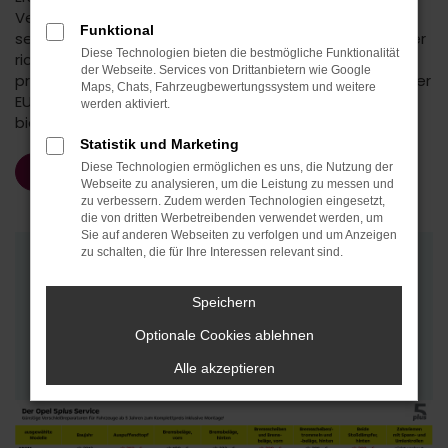
Verschleißreparaturen inklusive Montage zu
Funktional
sensationellen Komplettpreisen. Damit liegst du immer
Diese Technologien bieten die bestmögliche Funktionalität
richtig. Denn egal, ob du dich für eine Reparatur mit
der Webseite. Services von Drittanbietern wie Google
preislich reduzierten Opel Original Teilen by Mopar® oder
Maps, Chats, Fahrzeugbewertungssystem und weitere
EUROREPAR-Teilen entscheidest, in puncto Sicherheit
werden aktiviert.
bieten dir beide kompromisslose Qualität.
Statistik und Marketing
Diese Technologien ermöglichen es uns, die Nutzung der
Service anfragen
Webseite zu analysieren, um die Leistung zu messen und
zu verbessern. Zudem werden Technologien eingesetzt,
die von dritten Werbetreibenden verwendet werden, um
Sie auf anderen Webseiten zu verfolgen und um Anzeigen
zu schalten, die für Ihre Interessen relevant sind.
Der Opel 5plus Service
Günstige Verschleißreparaturen für Fahrzeuge
Speichern
ab 5 Jahren zum Komplettpreis inklusive
Optionale Cookies ablehnen
4
Montage
Alle akzeptieren