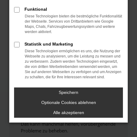
Funktional
Fehler: Network Error
Diese Technologien bieten die bestmögliche Funktionalität
der Webseite. Services von Drittanbietern wie Google
Beim Laden ist ein Fehler aufgetreten.
Maps, Chats, Fahrzeugbewertungssystem und weitere
werden aktiviert.
Hier sind ein paar Tipps, die dir helfen können:
Statistik und Marketing
Überprüfe deine Firewall und deine
Internetverbindung.
Diese Technologien ermöglichen es uns, die Nutzung der
Webseite zu analysieren, um die Leistung zu messen und
Laden andere Webseiten, zum Beispiel deine
zu verbessern. Zudem werden Technologien eingesetzt,
Suchmaschine?
die von dritten Werbetreibenden verwendet werden, um
Sie auf anderen Webseiten zu verfolgen und um Anzeigen
Prüfe deine Browsererweiterungen.
zu schalten, die für Ihre Interessen relevant sind.
Manche Erweiterungen, wie Werbeblocker,
können das Laden bestimmter Seiten
Speichern
verhindern. Funktioniert die Seite in einem
anderen Browser oder in einem privaten
Optionale Cookies ablehnen
Fenster?
Alle akzeptieren
Starte dein Gerät neu.
Das kann manchmal helfen, vorübergehende
Probleme zu beheben.