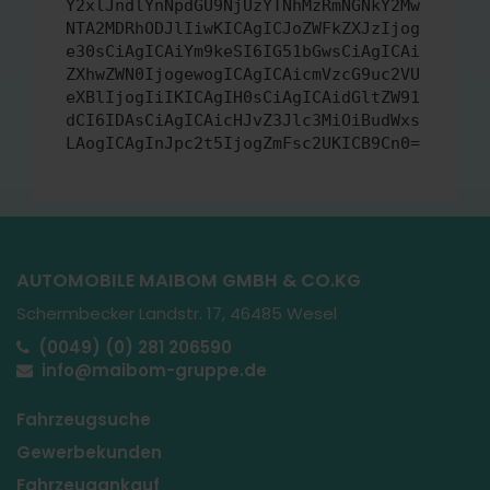
Y2xlJndlYnNpdGU9NjUzYTNhMzRmNGNkY2Mw
NTA2MDRhODJlIiwKICAgICJoZWFkZXJzIjog
e30sCiAgICAiYm9keSI6IG51bGwsCiAgICAi
ZXhwZWN0IjogewogICAgICAicmVzcG9uc2VU
eXBlIjogIiIKICAgIH0sCiAgICAidGltZW91
dCI6IDAsCiAgICAicHJvZ3Jlc3MiOiBudWxs
LAogICAgInJpc2t5IjogZmFsc2UKICB9Cn0=
AUTOMOBILE MAIBOM GMBH & CO.KG
Schermbecker Landstr. 17, 46485 Wesel
(0049) (0) 281 206590
info@maibom-gruppe.de
Fahrzeugsuche
Gewerbekunden
Fahrzeugankauf