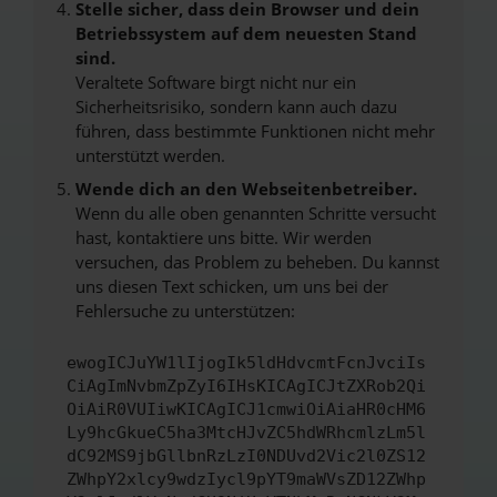
Stelle sicher, dass dein Browser und dein
Betriebssystem auf dem neuesten Stand
sind.
Veraltete Software birgt nicht nur ein
Sicherheitsrisiko, sondern kann auch dazu
führen, dass bestimmte Funktionen nicht mehr
unterstützt werden.
Wende dich an den Webseitenbetreiber.
Wenn du alle oben genannten Schritte versucht
hast, kontaktiere uns bitte. Wir werden
versuchen, das Problem zu beheben. Du kannst
uns diesen Text schicken, um uns bei der
Fehlersuche zu unterstützen:
ewogICJuYW1lIjogIk5ldHdvcmtFcnJvciIs
CiAgImNvbmZpZyI6IHsKICAgICJtZXRob2Qi
OiAiR0VUIiwKICAgICJ1cmwiOiAiaHR0cHM6
Ly9hcGkueC5ha3MtcHJvZC5hdWRhcmlzLm5l
dC92MS9jbGllbnRzLzI0NDUvd2Vic2l0ZS12
ZWhpY2xlcy9wdzIycl9pYT9maWVsZD12ZWhp