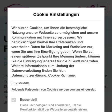
Zum
0
Hauptinhalt
Cookie Einstellungen
springen
Startseite
Fahrzeugangebote
Fahrzeugbestand
Wir nutzen Cookies, um Ihnen die bestmögliche
Nutzung unserer Webseite zu ermöglichen und unsere
Unser
Kommunikation mit Ihnen zu verbessern. Wir
berücksichtigen hierbei Ihre Präferenzen und
Fahrzeugbestand
verarbeiten Daten für Marketing und Statistiken nur,
wenn Sie uns Ihre Einwilligung geben. Wenn Sie zu
einem späteren Zeitpunkt Ihre Meinung ändern, können
Breite Auswahl an attraktiven Neuwagen und
Sie die Einwilligung jederzeit für die Zukunft widerrufen.
guten Gebrauchtfahrzeugen.
Weitere Informationen zum Umfang der
Datenverarbeitung finden Sie hier:
Entdecken Sie unsere vielfältige Auswahl an Fahrzeugen
Datenschutzerklärung
,
Cookie-Richtlinie
.
in unserem umfangreichen Fuhrpark. Von kleinen
Impressum
Stadtautos bis hin zu geräumigen SUVs bieten wir Ihnen
Folgende Kategorien von Cookies werden von uns eingesetzt:
eine breite Palette an Fahrzeugmodellen und -typen.
Finden Sie das perfekte Fahrzeug für Ihre Bedürfnisse
Essentiell
und Vorlieben.
Diese Technologien sind erforderlich, um die
Kernfunktionalität der Webseite zu gewährleisten.