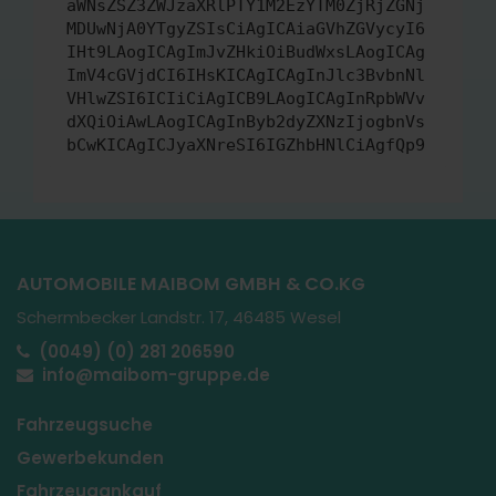
aWNsZSZ3ZWJzaXRlPTY1M2EzYTM0ZjRjZGNj
MDUwNjA0YTgyZSIsCiAgICAiaGVhZGVycyI6
IHt9LAogICAgImJvZHkiOiBudWxsLAogICAg
ImV4cGVjdCI6IHsKICAgICAgInJlc3BvbnNl
VHlwZSI6ICIiCiAgICB9LAogICAgInRpbWVv
dXQiOiAwLAogICAgInByb2dyZXNzIjogbnVs
bCwKICAgICJyaXNreSI6IGZhbHNlCiAgfQp9
AUTOMOBILE MAIBOM GMBH & CO.KG
Schermbecker Landstr. 17, 46485 Wesel
(0049) (0) 281 206590
info@maibom-gruppe.de
Fahrzeugsuche
Gewerbekunden
Fahrzeugankauf