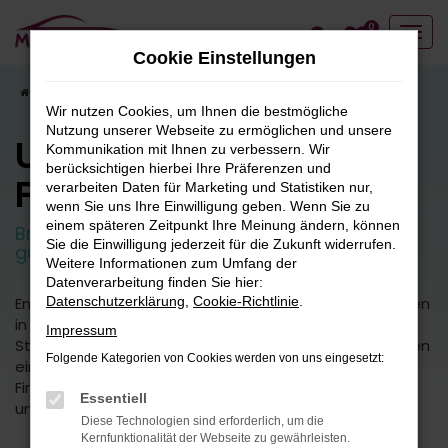
Zum
0
Hauptinhalt
Cookie Einstellungen
springen
Startseite
Fahrzeugangebote
Fahrzeugbestand
Wir nutzen Cookies, um Ihnen die bestmögliche
Nutzung unserer Webseite zu ermöglichen und unsere
Unser
Kommunikation mit Ihnen zu verbessern. Wir
berücksichtigen hierbei Ihre Präferenzen und
Fahrzeugbestand
verarbeiten Daten für Marketing und Statistiken nur,
wenn Sie uns Ihre Einwilligung geben. Wenn Sie zu
einem späteren Zeitpunkt Ihre Meinung ändern, können
Breite Auswahl an attraktiven Neuwagen und
Sie die Einwilligung jederzeit für die Zukunft widerrufen.
guten Gebrauchtfahrzeugen.
Weitere Informationen zum Umfang der
Datenverarbeitung finden Sie hier:
Entdecken Sie unsere vielfältige Auswahl an Fahrzeugen
Datenschutzerklärung
,
Cookie-Richtlinie
.
in unserem umfangreichen Fuhrpark. Von kleinen
Impressum
Stadtautos bis hin zu geräumigen SUVs bieten wir Ihnen
Folgende Kategorien von Cookies werden von uns eingesetzt:
eine breite Palette an Fahrzeugmodellen und -typen.
Finden Sie das perfekte Fahrzeug für Ihre Bedürfnisse
Essentiell
und Vorlieben.
Diese Technologien sind erforderlich, um die
Kernfunktionalität der Webseite zu gewährleisten.