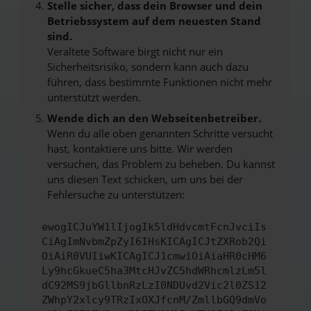
Stelle sicher, dass dein Browser und dein
Betriebssystem auf dem neuesten Stand
sind.
Veraltete Software birgt nicht nur ein
Sicherheitsrisiko, sondern kann auch dazu
führen, dass bestimmte Funktionen nicht mehr
unterstützt werden.
Wende dich an den Webseitenbetreiber.
Wenn du alle oben genannten Schritte versucht
hast, kontaktiere uns bitte. Wir werden
versuchen, das Problem zu beheben. Du kannst
uns diesen Text schicken, um uns bei der
Fehlersuche zu unterstützen:
ewogICJuYW1lIjogIk5ldHdvcmtFcnJvciIs
CiAgImNvbmZpZyI6IHsKICAgICJtZXRob2Qi
OiAiR0VUIiwKICAgICJ1cmwiOiAiaHR0cHM6
Ly9hcGkueC5ha3MtcHJvZC5hdWRhcmlzLm5l
dC92MS9jbGllbnRzLzI0NDUvd2Vic2l0ZS12
ZWhpY2xlcy9TRzIxOXJfcnM/ZmllbGQ9dmVo