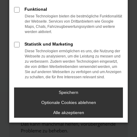
Funktional
Fehler: Network Error
Diese Technologien bieten die bestmögliche Funktionalität
der Webseite. Services von Drittanbietern wie Google
Beim Laden ist ein Fehler aufgetreten.
Maps, Chats, Fahrzeugbewertungssystem und weitere
werden aktiviert.
Hier sind ein paar Tipps, die dir helfen können:
Statistik und Marketing
Überprüfe deine Firewall und deine
Internetverbindung.
Diese Technologien ermöglichen es uns, die Nutzung der
Webseite zu analysieren, um die Leistung zu messen und
Laden andere Webseiten, zum Beispiel deine
zu verbessern. Zudem werden Technologien eingesetzt,
Suchmaschine?
die von dritten Werbetreibenden verwendet werden, um
Sie auf anderen Webseiten zu verfolgen und um Anzeigen
Prüfe deine Browsererweiterungen.
zu schalten, die für Ihre Interessen relevant sind.
Manche Erweiterungen, wie Werbeblocker,
können das Laden bestimmter Seiten
Speichern
verhindern. Funktioniert die Seite in einem
anderen Browser oder in einem privaten
Optionale Cookies ablehnen
Fenster?
Alle akzeptieren
Starte dein Gerät neu.
Das kann manchmal helfen, vorübergehende
Probleme zu beheben.