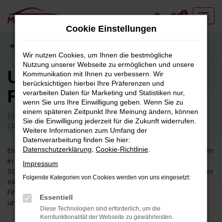
Zum
0
Hauptinhalt
Cookie Einstellungen
springen
Startseite
Fahrzeugangebote
Fahrzeugbestand
Wir nutzen Cookies, um Ihnen die bestmögliche
Nutzung unserer Webseite zu ermöglichen und unsere
Unser
Kommunikation mit Ihnen zu verbessern. Wir
berücksichtigen hierbei Ihre Präferenzen und
Fahrzeugbestand
verarbeiten Daten für Marketing und Statistiken nur,
wenn Sie uns Ihre Einwilligung geben. Wenn Sie zu
einem späteren Zeitpunkt Ihre Meinung ändern, können
Breite Auswahl an attraktiven Neuwagen und
Sie die Einwilligung jederzeit für die Zukunft widerrufen.
guten Gebrauchtfahrzeugen.
Weitere Informationen zum Umfang der
Datenverarbeitung finden Sie hier:
Entdecken Sie unsere vielfältige Auswahl an Fahrzeugen
Datenschutzerklärung
,
Cookie-Richtlinie
.
in unserem umfangreichen Fuhrpark. Von kleinen
Impressum
Stadtautos bis hin zu geräumigen SUVs bieten wir Ihnen
Folgende Kategorien von Cookies werden von uns eingesetzt:
eine breite Palette an Fahrzeugmodellen und -typen.
Finden Sie das perfekte Fahrzeug für Ihre Bedürfnisse
Essentiell
und Vorlieben.
Diese Technologien sind erforderlich, um die
Kernfunktionalität der Webseite zu gewährleisten.