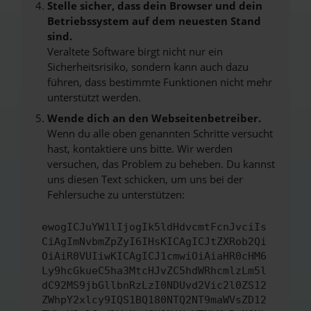
Stelle sicher, dass dein Browser und dein
Betriebssystem auf dem neuesten Stand
sind.
Veraltete Software birgt nicht nur ein
Sicherheitsrisiko, sondern kann auch dazu
führen, dass bestimmte Funktionen nicht mehr
unterstützt werden.
Wende dich an den Webseitenbetreiber.
Wenn du alle oben genannten Schritte versucht
hast, kontaktiere uns bitte. Wir werden
versuchen, das Problem zu beheben. Du kannst
uns diesen Text schicken, um uns bei der
Fehlersuche zu unterstützen:
ewogICJuYW1lIjogIk5ldHdvcmtFcnJvciIs
CiAgImNvbmZpZyI6IHsKICAgICJtZXRob2Qi
OiAiR0VUIiwKICAgICJ1cmwiOiAiaHR0cHM6
Ly9hcGkueC5ha3MtcHJvZC5hdWRhcmlzLm5l
dC92MS9jbGllbnRzLzI0NDUvd2Vic2l0ZS12
ZWhpY2xlcy9IQS1BQ180NTQ2NT9maWVsZD12