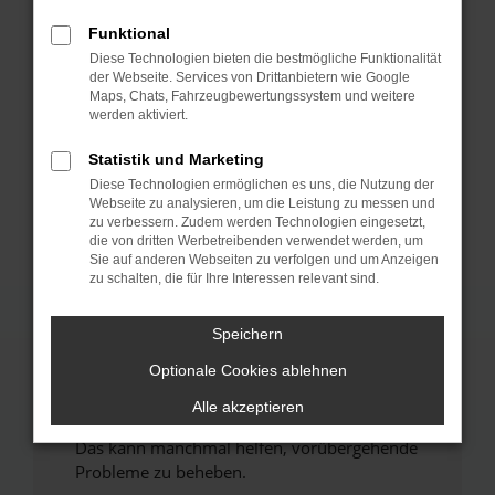
Funktional
Fehler: Network Error
Diese Technologien bieten die bestmögliche Funktionalität
der Webseite. Services von Drittanbietern wie Google
Beim Laden ist ein Fehler aufgetreten.
Maps, Chats, Fahrzeugbewertungssystem und weitere
werden aktiviert.
Hier sind ein paar Tipps, die dir helfen können:
Statistik und Marketing
Überprüfe deine Firewall und deine
Internetverbindung.
Diese Technologien ermöglichen es uns, die Nutzung der
Webseite zu analysieren, um die Leistung zu messen und
Laden andere Webseiten, zum Beispiel deine
zu verbessern. Zudem werden Technologien eingesetzt,
Suchmaschine?
die von dritten Werbetreibenden verwendet werden, um
Sie auf anderen Webseiten zu verfolgen und um Anzeigen
Prüfe deine Browsererweiterungen.
zu schalten, die für Ihre Interessen relevant sind.
Manche Erweiterungen, wie Werbeblocker,
können das Laden bestimmter Seiten
Speichern
verhindern. Funktioniert die Seite in einem
anderen Browser oder in einem privaten
Optionale Cookies ablehnen
Fenster?
Alle akzeptieren
Starte dein Gerät neu.
Das kann manchmal helfen, vorübergehende
Probleme zu beheben.