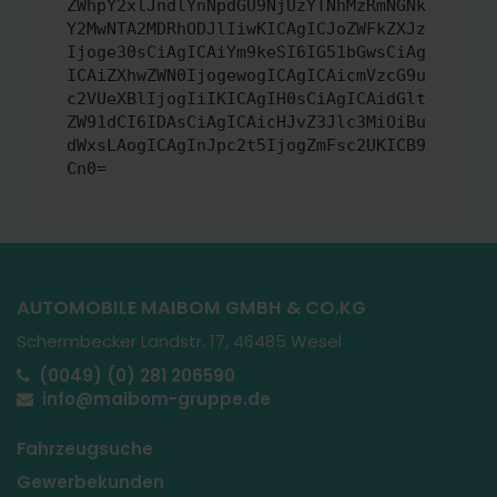
ZWhpY2xlJndlYnNpdGU9NjUzYTNhMzRmNGNk
Y2MwNTA2MDRhODJlIiwKICAgICJoZWFkZXJz
Ijoge30sCiAgICAiYm9keSI6IG51bGwsCiAg
ICAiZXhwZWN0IjogewogICAgICAicmVzcG9u
c2VUeXBlIjogIiIKICAgIH0sCiAgICAidGlt
ZW91dCI6IDAsCiAgICAicHJvZ3Jlc3MiOiBu
dWxsLAogICAgInJpc2t5IjogZmFsc2UKICB9
Cn0=
AUTOMOBILE MAIBOM GMBH & CO.KG
Schermbecker Landstr. 17, 46485 Wesel
(0049) (0) 281 206590
info@maibom-gruppe.de
Fahrzeugsuche
Gewerbekunden