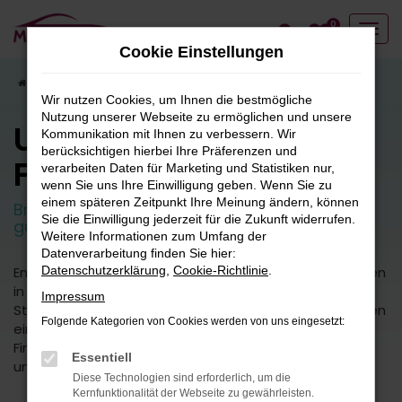
Zum
0
Hauptinhalt
Cookie Einstellungen
springen
Startseite
Fahrzeugangebote
Fahrzeugbestand
Wir nutzen Cookies, um Ihnen die bestmögliche
Nutzung unserer Webseite zu ermöglichen und unsere
Unser
Kommunikation mit Ihnen zu verbessern. Wir
berücksichtigen hierbei Ihre Präferenzen und
Fahrzeugbestand
verarbeiten Daten für Marketing und Statistiken nur,
wenn Sie uns Ihre Einwilligung geben. Wenn Sie zu
einem späteren Zeitpunkt Ihre Meinung ändern, können
Breite Auswahl an attraktiven Neuwagen und
Sie die Einwilligung jederzeit für die Zukunft widerrufen.
guten Gebrauchtfahrzeugen.
Weitere Informationen zum Umfang der
Datenverarbeitung finden Sie hier:
Entdecken Sie unsere vielfältige Auswahl an Fahrzeugen
Datenschutzerklärung
,
Cookie-Richtlinie
.
in unserem umfangreichen Fuhrpark. Von kleinen
Impressum
Stadtautos bis hin zu geräumigen SUVs bieten wir Ihnen
Folgende Kategorien von Cookies werden von uns eingesetzt:
eine breite Palette an Fahrzeugmodellen und -typen.
Finden Sie das perfekte Fahrzeug für Ihre Bedürfnisse
Essentiell
und Vorlieben.
Diese Technologien sind erforderlich, um die
Kernfunktionalität der Webseite zu gewährleisten.