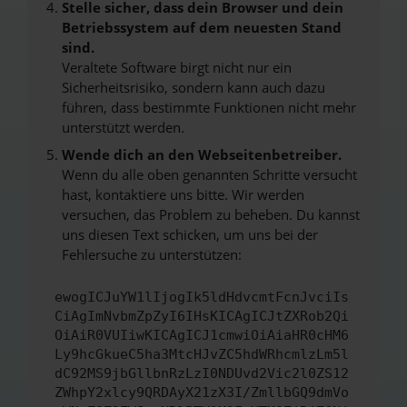
Stelle sicher, dass dein Browser und dein
Betriebssystem auf dem neuesten Stand
sind.
Veraltete Software birgt nicht nur ein
Sicherheitsrisiko, sondern kann auch dazu
führen, dass bestimmte Funktionen nicht mehr
unterstützt werden.
Wende dich an den Webseitenbetreiber.
Wenn du alle oben genannten Schritte versucht
hast, kontaktiere uns bitte. Wir werden
versuchen, das Problem zu beheben. Du kannst
uns diesen Text schicken, um uns bei der
Fehlersuche zu unterstützen:
ewogICJuYW1lIjogIk5ldHdvcmtFcnJvciIs
CiAgImNvbmZpZyI6IHsKICAgICJtZXRob2Qi
OiAiR0VUIiwKICAgICJ1cmwiOiAiaHR0cHM6
Ly9hcGkueC5ha3MtcHJvZC5hdWRhcmlzLm5l
dC92MS9jbGllbnRzLzI0NDUvd2Vic2l0ZS12
ZWhpY2xlcy9QRDAyX21zX3I/ZmllbGQ9dmVo