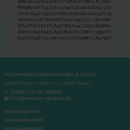
aWNsZSZ3ZWJzaXRlPTY1M2EzYTM0ZjRjZGNj
MDUwNjA0YTgyZSIsCiAgICAiaGVhZGVycyI6
IHt9LAogICAgImJvZHkiOiBudWxsLAogICAg
ImV4cGVjdCI6IHsKICAgICAgInJlc3BvbnNl
VHlwZSI6ICIiCiAgICB9LAogICAgInRpbWVv
dXQiOiAwLAogICAgInByb2dyZXNzIjogbnVs
bCwKICAgICJyaXNreSI6IGZhbHNlCiAgfQp9
AUTOMOBILE MAIBOM GMBH & CO.KG
Schermbecker Landstr. 17, 46485 Wesel
(0049) (0) 281 206590
info@maibom-gruppe.de
Fahrzeugsuche
Gewerbekunden
Fahrzeugankauf