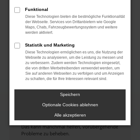
Funktional
Fehler: Network Error
Diese Technologien bieten die bestmögliche Funktionalität
der Webseite. Services von Drittanbietern wie Google
Beim Laden ist ein Fehler aufgetreten.
Maps, Chats, Fahrzeugbewertungssystem und weitere
werden aktiviert.
Hier sind ein paar Tipps, die dir helfen können:
Statistik und Marketing
Überprüfe deine Firewall und deine
Internetverbindung.
Diese Technologien ermöglichen es uns, die Nutzung der
Webseite zu analysieren, um die Leistung zu messen und
Laden andere Webseiten, zum Beispiel deine
zu verbessern. Zudem werden Technologien eingesetzt,
Suchmaschine?
die von dritten Werbetreibenden verwendet werden, um
Sie auf anderen Webseiten zu verfolgen und um Anzeigen
Prüfe deine Browsererweiterungen.
zu schalten, die für Ihre Interessen relevant sind.
Manche Erweiterungen, wie Werbeblocker,
können das Laden bestimmter Seiten
Speichern
verhindern. Funktioniert die Seite in einem
anderen Browser oder in einem privaten
Optionale Cookies ablehnen
Fenster?
Alle akzeptieren
Starte dein Gerät neu.
Das kann manchmal helfen, vorübergehende
Probleme zu beheben.