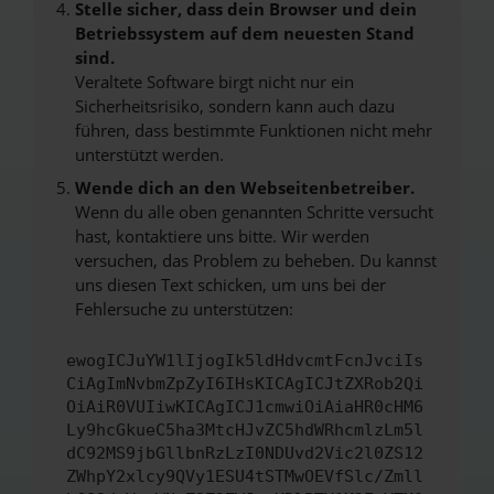
Stelle sicher, dass dein Browser und dein
Betriebssystem auf dem neuesten Stand
sind.
Veraltete Software birgt nicht nur ein
Sicherheitsrisiko, sondern kann auch dazu
führen, dass bestimmte Funktionen nicht mehr
unterstützt werden.
Wende dich an den Webseitenbetreiber.
Wenn du alle oben genannten Schritte versucht
hast, kontaktiere uns bitte. Wir werden
versuchen, das Problem zu beheben. Du kannst
uns diesen Text schicken, um uns bei der
Fehlersuche zu unterstützen:
ewogICJuYW1lIjogIk5ldHdvcmtFcnJvciIs
CiAgImNvbmZpZyI6IHsKICAgICJtZXRob2Qi
OiAiR0VUIiwKICAgICJ1cmwiOiAiaHR0cHM6
Ly9hcGkueC5ha3MtcHJvZC5hdWRhcmlzLm5l
dC92MS9jbGllbnRzLzI0NDUvd2Vic2l0ZS12
ZWhpY2xlcy9QVy1ESU4tSTMwOEVfSlc/Zmll