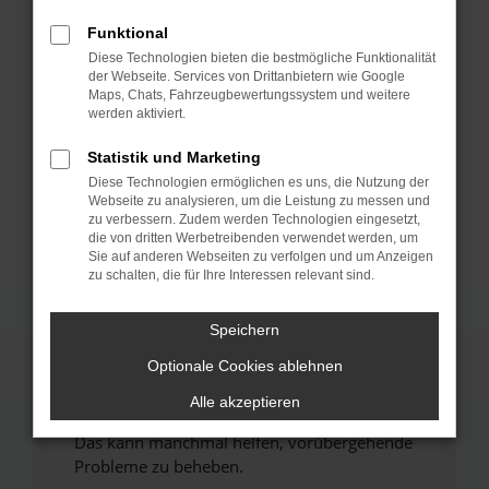
Funktional
Fehler: Network Error
Diese Technologien bieten die bestmögliche Funktionalität
der Webseite. Services von Drittanbietern wie Google
Beim Laden ist ein Fehler aufgetreten.
Maps, Chats, Fahrzeugbewertungssystem und weitere
werden aktiviert.
Hier sind ein paar Tipps, die dir helfen können:
Statistik und Marketing
Überprüfe deine Firewall und deine
Internetverbindung.
Diese Technologien ermöglichen es uns, die Nutzung der
Webseite zu analysieren, um die Leistung zu messen und
Laden andere Webseiten, zum Beispiel deine
zu verbessern. Zudem werden Technologien eingesetzt,
Suchmaschine?
die von dritten Werbetreibenden verwendet werden, um
Sie auf anderen Webseiten zu verfolgen und um Anzeigen
Prüfe deine Browsererweiterungen.
zu schalten, die für Ihre Interessen relevant sind.
Manche Erweiterungen, wie Werbeblocker,
können das Laden bestimmter Seiten
Speichern
verhindern. Funktioniert die Seite in einem
anderen Browser oder in einem privaten
Optionale Cookies ablehnen
Fenster?
Alle akzeptieren
Starte dein Gerät neu.
Das kann manchmal helfen, vorübergehende
Probleme zu beheben.