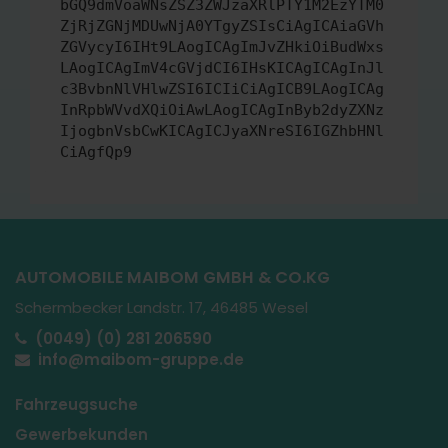
bGQ9dmVoaWNsZSZ3ZWJzaXRlPTY1M2EzYTM0
ZjRjZGNjMDUwNjA0YTgyZSIsCiAgICAiaGVh
ZGVycyI6IHt9LAogICAgImJvZHkiOiBudWxs
LAogICAgImV4cGVjdCI6IHsKICAgICAgInJl
c3BvbnNlVHlwZSI6ICIiCiAgICB9LAogICAg
InRpbWVvdXQiOiAwLAogICAgInByb2dyZXNz
IjogbnVsbCwKICAgICJyaXNreSI6IGZhbHNl
CiAgfQp9
AUTOMOBILE MAIBOM GMBH & CO.KG
Schermbecker Landstr. 17, 46485 Wesel
(0049) (0) 281 206590
info@maibom-gruppe.de
Fahrzeugsuche
Gewerbekunden