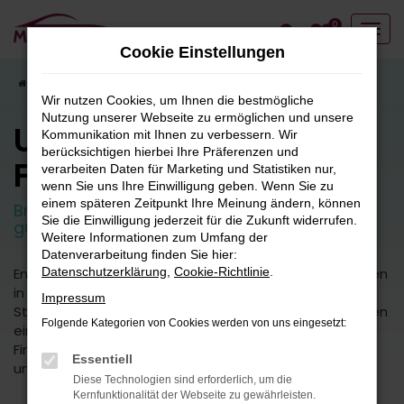
Zum
0
Hauptinhalt
Cookie Einstellungen
springen
Startseite
Fahrzeugangebote
Fahrzeugbestand
Wir nutzen Cookies, um Ihnen die bestmögliche
Nutzung unserer Webseite zu ermöglichen und unsere
Unser
Kommunikation mit Ihnen zu verbessern. Wir
berücksichtigen hierbei Ihre Präferenzen und
Fahrzeugbestand
verarbeiten Daten für Marketing und Statistiken nur,
wenn Sie uns Ihre Einwilligung geben. Wenn Sie zu
einem späteren Zeitpunkt Ihre Meinung ändern, können
Breite Auswahl an attraktiven Neuwagen und
Sie die Einwilligung jederzeit für die Zukunft widerrufen.
guten Gebrauchtfahrzeugen.
Weitere Informationen zum Umfang der
Datenverarbeitung finden Sie hier:
Entdecken Sie unsere vielfältige Auswahl an Fahrzeugen
Datenschutzerklärung
,
Cookie-Richtlinie
.
in unserem umfangreichen Fuhrpark. Von kleinen
Impressum
Stadtautos bis hin zu geräumigen SUVs bieten wir Ihnen
Folgende Kategorien von Cookies werden von uns eingesetzt:
eine breite Palette an Fahrzeugmodellen und -typen.
Finden Sie das perfekte Fahrzeug für Ihre Bedürfnisse
Essentiell
und Vorlieben.
Diese Technologien sind erforderlich, um die
Kernfunktionalität der Webseite zu gewährleisten.