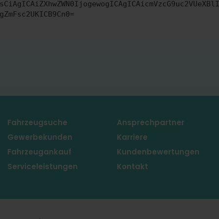
sCiAgICAiZXhwZWN0IjogewogICAgICAicmVzcG9uc2VUeXBl
gZmFsc2UKICB9Cn0=
Fahrzeugsuche
Ansprechpartner
Gewerbekunden
Karriere
Fahrzeugankauf
Kundenbewertungen
Serviceleistungen
Kontakt