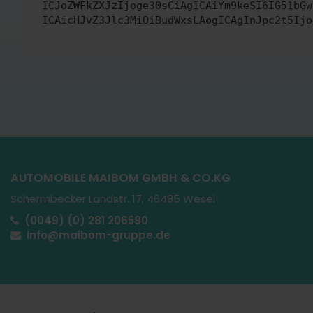
ICJoZWFkZXJzIjoge30sCiAgICAiYm9keSI6IG51bGw
ICAicHJvZ3Jlc3MiOiBudWxsLAogICAgInJpc2t5Ijo
AUTOMOBILE MAIBOM GMBH & CO.KG
Schermbecker Landstr. 17, 46485 Wesel
(0049) (0) 281 206590
info@maibom-gruppe.de