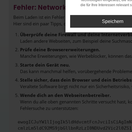
Technologien eingesetzt, die v
Fehler: Network Error
die für Ihre Interessen relevant s
Beim Laden ist ein Fehler aufgetreten.
Speichern
Hier sind ein paar Tipps, die dir helfen können:
Überprüfe deine Firewall und deine Internetverb
Laden andere Webseiten, zum Beispiel deine Suchmasc
Prüfe deine Browsererweiterungen.
Manche Erweiterungen, wie Werbeblocker, können das L
Starte dein Gerät neu.
Das kann manchmal helfen, vorübergehende Probleme
Stelle sicher, dass dein Browser und dein Betrie
Veraltete Software birgt nicht nur ein Sicherheitsrisi
Wende dich an den Webseitenbetreiber.
Wenn du alle oben genannten Schritte versucht hast, k
Fehlersuche zu unterstützen:
ewogICJuYW1lIjogIk5ldHdvcmtFcnJvciIsCiAgImN
cmlzLm5ldC92MS9jbGllbnRzLzI0NDUvd2Vic2l0ZS1