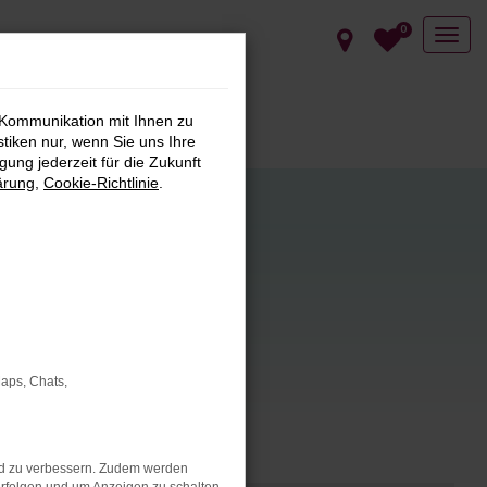
0
 Kommunikation mit Ihnen zu
stiken nur, wenn Sie uns Ihre
ung jederzeit für die Zukunft
ärung
,
Cookie-Richtlinie
.
s hin zu
Maps, Chats,
ug für Ihre
nd zu verbessern. Zudem werden