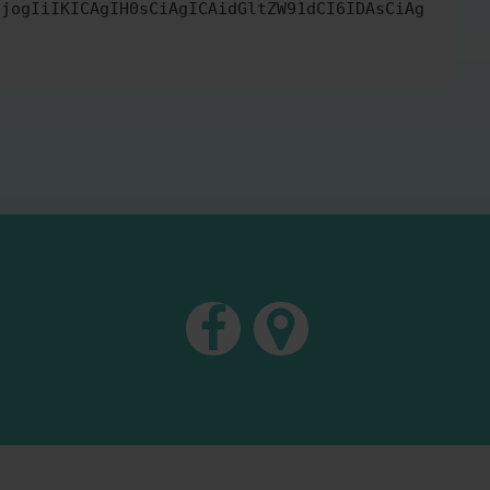
IjogIiIKICAgIH0sCiAgICAidGltZW91dCI6IDAsCiAg