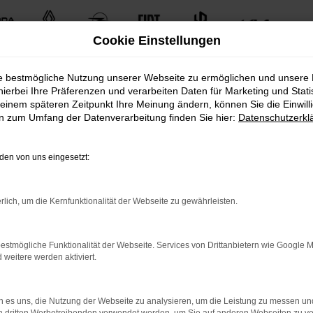
Cookie Einstellungen
ie bestmögliche Nutzung unserer Webseite zu ermöglichen und unsere
hierbei Ihre Präferenzen und verarbeiten Daten für Marketing und Stati
einem späteren Zeitpunkt Ihre Meinung ändern, können Sie die Einwillig
en zum Umfang der Datenverarbeitung finden Sie hier:
Datenschutzerkl
en von uns eingesetzt:
uten Gebrauchtfahrzeugen.
rlich, um die Kernfunktionalität der Webseite zu gewährleisten.
n unserem umfangreichen Fuhrpark. Von kleinen Stadtautos bi
estmögliche Funktionalität der Webseite. Services von Drittanbietern wie Google 
Fahrzeugmodellen und -typen. Finden Sie das perfekte Fahrze
eitere werden aktiviert.
 es uns, die Nutzung der Webseite zu analysieren, um die Leistung zu messen u