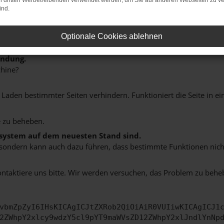
on dritten Werbetreibenden verwendet werden, um Sie auf anderen Webseiten zu ve
ind.
Optionale Cookies ablehnen
indung.
hine?
aden bestimmter Seiten verhindern. Funktioniert die Seite in e
 zu beheben.
bssystem auf dem neuesten Stand sind.
ko, sondern kann auch dazu führen, dass bestimmte Funktionen nic
ontaktiere uns bitte. Wir werden versuchen, das Problem zu behe
vbmZpZyI6IHsKICAgICJtZXRob2QiOiAiR0VUIiwKICAgICJ1
2ZWhpY2xlcy9wdzY5cl9pYT9maWVsZD12ZWhpY2xlJndlYnNp