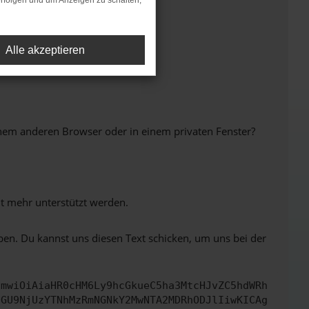
rfolgen und um Anzeigen zu schalten,
Alle akzeptieren
inem anderen Browser oder in einem privaten Fenster?
ht mehr unterstützt werden.
ben. Du kannst uns diesen Text schicken, um uns bei der
cmwiOiAiaHR0cHM6Ly9hcGkueC5ha3MtcHJvZC5hdWRh
dGU9NjUzYTNhMzRmNGNkY2MwNTA2MDRhODJlIiwKICAg