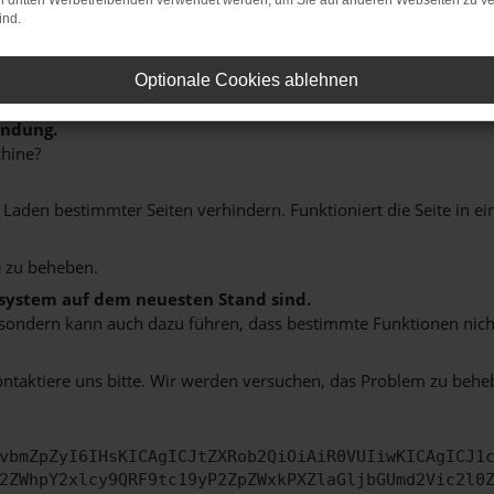
on dritten Werbetreibenden verwendet werden, um Sie auf anderen Webseiten zu ve
ind.
Optionale Cookies ablehnen
indung.
hine?
aden bestimmter Seiten verhindern. Funktioniert die Seite in e
 zu beheben.
bssystem auf dem neuesten Stand sind.
ko, sondern kann auch dazu führen, dass bestimmte Funktionen nic
ontaktiere uns bitte. Wir werden versuchen, das Problem zu behe
vbmZpZyI6IHsKICAgICJtZXRob2QiOiAiR0VUIiwKICAgICJ1
2ZWhpY2xlcy9QRF9tc19yP2ZpZWxkPXZlaGljbGUmd2Vic2l0