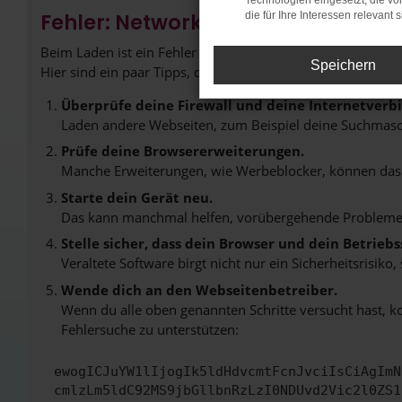
Technologien eingesetzt, die v
Fehler: Network Error
die für Ihre Interessen relevant s
Beim Laden ist ein Fehler aufgetreten.
Speichern
Hier sind ein paar Tipps, die dir helfen können:
Überprüfe deine Firewall und deine Internetverb
Laden andere Webseiten, zum Beispiel deine Suchmasc
Prüfe deine Browsererweiterungen.
Manche Erweiterungen, wie Werbeblocker, können das L
Starte dein Gerät neu.
Das kann manchmal helfen, vorübergehende Probleme
Stelle sicher, dass dein Browser und dein Betrie
Veraltete Software birgt nicht nur ein Sicherheitsrisi
Wende dich an den Webseitenbetreiber.
Wenn du alle oben genannten Schritte versucht hast, k
Fehlersuche zu unterstützen:
ewogICJuYW1lIjogIk5ldHdvcmtFcnJvciIsCiAgImN
cmlzLm5ldC92MS9jbGllbnRzLzI0NDUvd2Vic2l0ZS1