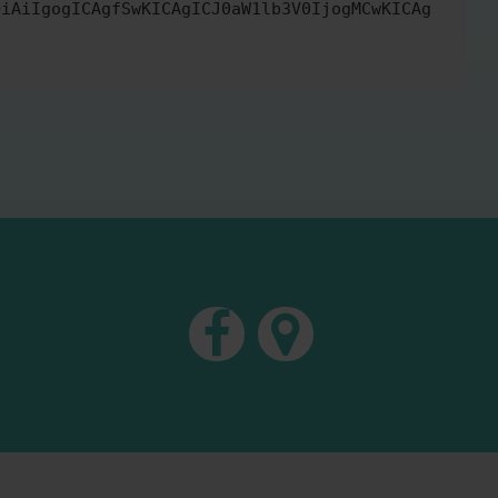
OiAiIgogICAgfSwKICAgICJ0aW1lb3V0IjogMCwKICAg