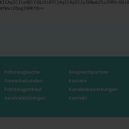
KICAgICJleHBlY3QiOiB7CiAgICAgICJyZXNwb25zZVR5cGUi
mYWxzZQogIH0KfQ==
Fahrzeugsuche
Ansprechpartner
Gewerbekunden
Karriere
Fahrzeugankauf
Kundenbewertungen
Serviceleistungen
Kontakt