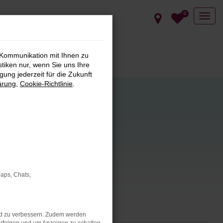
0
 Kommunikation mit Ihnen zu
stiken nur, wenn Sie uns Ihre
ung jederzeit für die Zukunft
ärung
,
Cookie-Richtlinie
.
s hin zu
Maps, Chats,
ug für Ihre
nd zu verbessern. Zudem werden