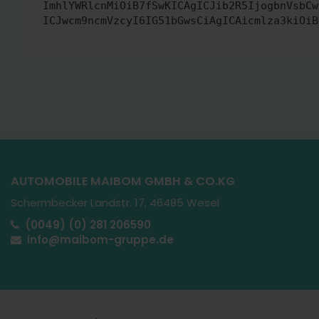
ImhlYWRlcnMiOiB7fSwKICAgICJib2R5IjogbnVsbCw
ICJwcm9ncmVzcyI6IG51bGwsCiAgICAicmlza3kiOiB
AUTOMOBILE MAIBOM GMBH & CO.KG
Schermbecker Landstr. 17, 46485 Wesel
(0049) (0) 281 206590
info@maibom-gruppe.de