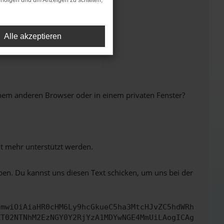
rfolgen und um Anzeigen zu schalten,
Alle akzeptieren
inem anderen Browser oder in einem privaten Fenster?
ht mehr unterstützt werden.
ben. Du kannst uns diesen Text schicken, um uns bei der
cmwiOiAiaHR0cHM6Ly9hcGkueC5ha3MtcHJvZC5hdWRh
ZT02NTNhM2EzNGY0Y2RjYzA1MDYwNGE4MmUiLAogICAg