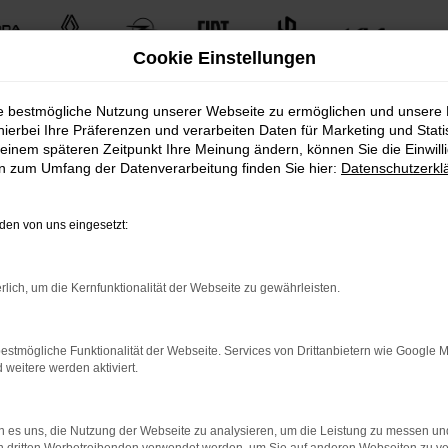
Cookie Einstellungen
ie bestmögliche Nutzung unserer Webseite zu ermöglichen und unsere
hierbei Ihre Präferenzen und verarbeiten Daten für Marketing und Stati
einem späteren Zeitpunkt Ihre Meinung ändern, können Sie die Einwillig
en zum Umfang der Datenverarbeitung finden Sie hier:
Datenschutzerkl
en von uns eingesetzt:
uten Gebrauchtfahrzeugen.
rlich, um die Kernfunktionalität der Webseite zu gewährleisten.
n unserem umfangreichen Fuhrpark. Von kleinen Stadtautos bi
estmögliche Funktionalität der Webseite. Services von Drittanbietern wie Google 
Fahrzeugmodellen und -typen. Finden Sie das perfekte Fahrze
eitere werden aktiviert.
 es uns, die Nutzung der Webseite zu analysieren, um die Leistung zu messen u