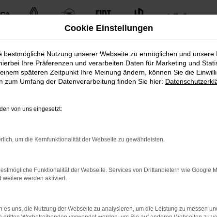
Cookie Einstellungen
ie bestmögliche Nutzung unserer Webseite zu ermöglichen und unsere
hierbei Ihre Präferenzen und verarbeiten Daten für Marketing und Stati
einem späteren Zeitpunkt Ihre Meinung ändern, können Sie die Einwillig
en zum Umfang der Datenverarbeitung finden Sie hier:
Datenschutzerkl
en von uns eingesetzt:
uten Gebrauchtfahrzeugen.
rlich, um die Kernfunktionalität der Webseite zu gewährleisten.
n unserem umfangreichen Fuhrpark. Von kleinen Stadtautos bi
estmögliche Funktionalität der Webseite. Services von Drittanbietern wie Google 
Fahrzeugmodellen und -typen. Finden Sie das perfekte Fahrze
eitere werden aktiviert.
 es uns, die Nutzung der Webseite zu analysieren, um die Leistung zu messen u