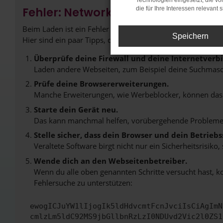
Technologien eingesetzt, die v
Fehler: Network Error
die für Ihre Interessen relevant s
Beim Laden ist ein Fehler aufgetreten.
Speichern
Hier sind ein paar Tipps, die dir helfen können:
Überprüfe deine Firewall und deine Internetverb
Laden andere Webseiten, zum Beispiel deine Suchmasc
Prüfe deine Browsererweiterungen.
Manche Erweiterungen, wie Werbeblocker, können das L
Starte dein Gerät neu.
Das kann manchmal helfen, vorübergehende Probleme
Stelle sicher, dass dein Browser und dein Betrie
Veraltete Software birgt nicht nur ein Sicherheitsrisi
Wende dich an den Webseitenbetreiber.
Wenn du alle oben genannten Schritte versucht hast, k
Fehlersuche zu unterstützen:
ewogICJuYW1lIjogIk5ldHdvcmtFcnJvciIsCiAgImN
cmlzLm5ldC92MS9jbGllbnRzLzI0NDUvd2Vic2l0ZS1