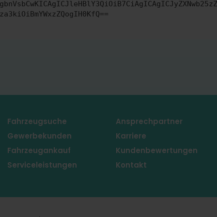
gbnVsbCwKICAgICJleHBlY3QiOiB7CiAgICAgICJyZXNwb25z
za3kiOiBmYWxzZQogIH0KfQ==
Fahrzeugsuche
Ansprechpartner
Gewerbekunden
Karriere
Fahrzeugankauf
Kundenbewertungen
Serviceleistungen
Kontakt