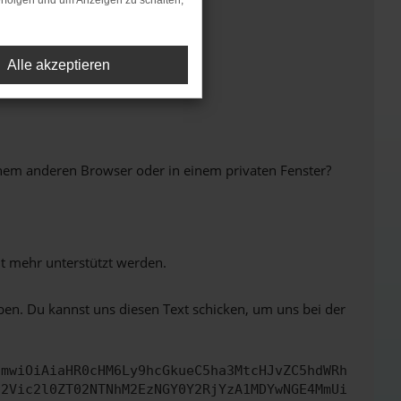
rfolgen und um Anzeigen zu schalten,
Alle akzeptieren
inem anderen Browser oder in einem privaten Fenster?
ht mehr unterstützt werden.
ben. Du kannst uns diesen Text schicken, um uns bei der
cmwiOiAiaHR0cHM6Ly9hcGkueC5ha3MtcHJvZC5hdWRh
d2Vic2l0ZT02NTNhM2EzNGY0Y2RjYzA1MDYwNGE4MmUi