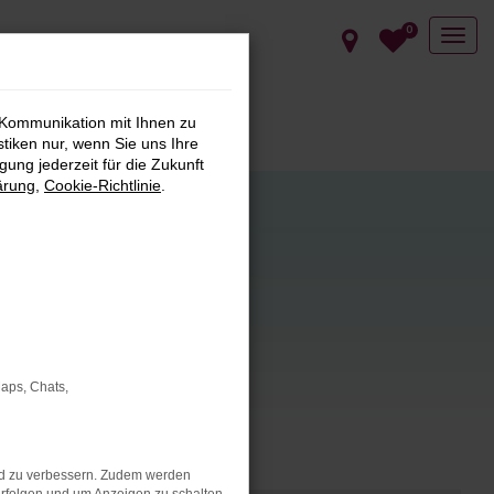
0
 Kommunikation mit Ihnen zu
stiken nur, wenn Sie uns Ihre
ung jederzeit für die Zukunft
ärung
,
Cookie-Richtlinie
.
s hin zu
Maps, Chats,
ug für Ihre
nd zu verbessern. Zudem werden