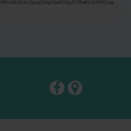
ZVR5cGUiOiAiIgogICAgfSwKICAgICJ0aW1lb3V0Ijog