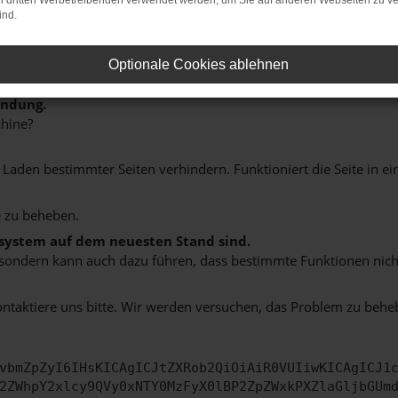
on dritten Werbetreibenden verwendet werden, um Sie auf anderen Webseiten zu ve
ind.
Optionale Cookies ablehnen
indung.
hine?
aden bestimmter Seiten verhindern. Funktioniert die Seite in e
 zu beheben.
bssystem auf dem neuesten Stand sind.
ko, sondern kann auch dazu führen, dass bestimmte Funktionen nic
ontaktiere uns bitte. Wir werden versuchen, das Problem zu behe
vbmZpZyI6IHsKICAgICJtZXRob2QiOiAiR0VUIiwKICAgICJ1
2ZWhpY2xlcy9QVy0xNTY0MzFyX0lBP2ZpZWxkPXZlaGljbGUm