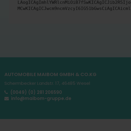
LAogICAgImhlYWRlcnMiOiB7fSwKICAgICJib2R5Ijo
MCwKICAgICJwcm9ncmVzcyI6IG51bGwsCiAgICAicml
AUTOMOBILE MAIBOM GMBH & CO.KG
Schermbecker Landstr. 17, 46485 Wesel
(0049) (0) 281 206590
info@maibom-gruppe.de