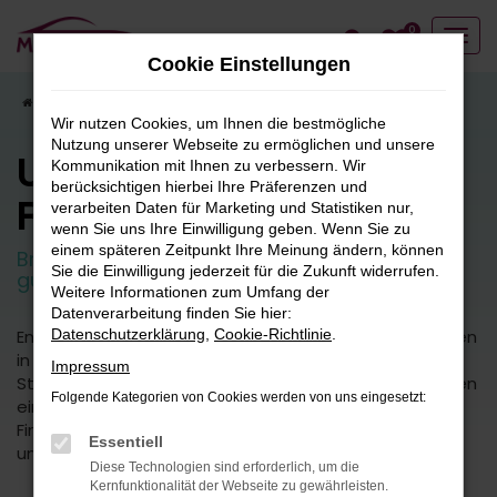
Zum
0
Hauptinhalt
Cookie Einstellungen
springen
Startseite
Fahrzeugangebote
Fahrzeugbestand
Wir nutzen Cookies, um Ihnen die bestmögliche
Nutzung unserer Webseite zu ermöglichen und unsere
Unser
Kommunikation mit Ihnen zu verbessern. Wir
berücksichtigen hierbei Ihre Präferenzen und
Fahrzeugbestand
verarbeiten Daten für Marketing und Statistiken nur,
wenn Sie uns Ihre Einwilligung geben. Wenn Sie zu
einem späteren Zeitpunkt Ihre Meinung ändern, können
Breite Auswahl an attraktiven Neuwagen und
Sie die Einwilligung jederzeit für die Zukunft widerrufen.
guten Gebrauchtfahrzeugen.
Weitere Informationen zum Umfang der
Datenverarbeitung finden Sie hier:
Entdecken Sie unsere vielfältige Auswahl an Fahrzeugen
Datenschutzerklärung
,
Cookie-Richtlinie
.
in unserem umfangreichen Fuhrpark. Von kleinen
Impressum
Stadtautos bis hin zu geräumigen SUVs bieten wir Ihnen
Folgende Kategorien von Cookies werden von uns eingesetzt:
eine breite Palette an Fahrzeugmodellen und -typen.
Finden Sie das perfekte Fahrzeug für Ihre Bedürfnisse
Essentiell
und Vorlieben.
Diese Technologien sind erforderlich, um die
Kernfunktionalität der Webseite zu gewährleisten.