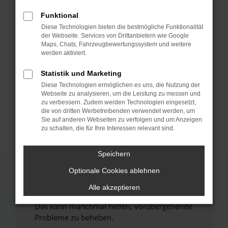
Funktional
Fehler: Network Error
Diese Technologien bieten die bestmögliche Funktionalität
der Webseite. Services von Drittanbietern wie Google
Beim Laden ist ein Fehler aufgetreten.
Maps, Chats, Fahrzeugbewertungssystem und weitere
werden aktiviert.
Hier sind ein paar Tipps, die dir helfen können:
Statistik und Marketing
Überprüfe deine Firewall und deine
Internetverbindung.
Diese Technologien ermöglichen es uns, die Nutzung der
Webseite zu analysieren, um die Leistung zu messen und
Laden andere Webseiten, zum Beispiel deine
zu verbessern. Zudem werden Technologien eingesetzt,
Suchmaschine?
die von dritten Werbetreibenden verwendet werden, um
Sie auf anderen Webseiten zu verfolgen und um Anzeigen
Prüfe deine Browsererweiterungen.
zu schalten, die für Ihre Interessen relevant sind.
Manche Erweiterungen, wie Werbeblocker,
können das Laden bestimmter Seiten
Speichern
verhindern. Funktioniert die Seite in einem
anderen Browser oder in einem privaten
Optionale Cookies ablehnen
Fenster?
Alle akzeptieren
Starte dein Gerät neu.
Das kann manchmal helfen, vorübergehende
Probleme zu beheben.