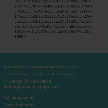
PXZlaGljbGUmd2Vic2l0ZT02NTNhM2EzNGY0
Y2RjYzA1MDYwNGE4MmUiLAogICAgImhlYWRl
cnMiOiB7fSwKICAgICJib2R5IjogbnVsbCwK
ICAgICJleHBlY3QiOiB7CiAgICAgICJyZXNw
b25zZVR5cGUiOiAiIgogICAgfSwKICAgICJ0
aW1lb3V0IjogMCwKICAgICJwcm9ncmVzcyI6
IG51bGwsCiAgICAicmlza3kiOiBmYWxzZQog
IH0KfQ==
AUTOMOBILE MAIBOM GMBH & CO.KG
Schermbecker Landstr. 17, 46485 Wesel
(0049) (0) 281 206590
info@maibom-gruppe.de
Fahrzeugsuche
Gewerbekunden