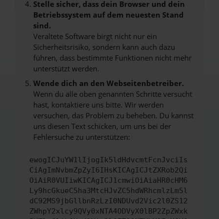
Stelle sicher, dass dein Browser und dein
Betriebssystem auf dem neuesten Stand
sind.
Veraltete Software birgt nicht nur ein
Sicherheitsrisiko, sondern kann auch dazu
führen, dass bestimmte Funktionen nicht mehr
unterstützt werden.
Wende dich an den Webseitenbetreiber.
Wenn du alle oben genannten Schritte versucht
hast, kontaktiere uns bitte. Wir werden
versuchen, das Problem zu beheben. Du kannst
uns diesen Text schicken, um uns bei der
Fehlersuche zu unterstützen:
ewogICJuYW1lIjogIk5ldHdvcmtFcnJvciIs
CiAgImNvbmZpZyI6IHsKICAgICJtZXRob2Qi
OiAiR0VUIiwKICAgICJ1cmwiOiAiaHR0cHM6
Ly9hcGkueC5ha3MtcHJvZC5hdWRhcmlzLm5l
dC92MS9jbGllbnRzLzI0NDUvd2Vic2l0ZS12
ZWhpY2xlcy9QVy0xNTA4ODVyX0lBP2ZpZWxk