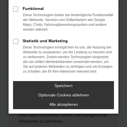
Funktional
Fehler: Network Error
Diese Technologien bieten die bestmögliche Funktionalität
der Webseite. Services von Drittanbietern wie Google
Beim Laden ist ein Fehler aufgetreten.
Maps, Chats, Fahrzeugbewertungssystem und weitere
werden aktiviert.
Hier sind ein paar Tipps, die dir helfen können:
Statistik und Marketing
Überprüfe deine Firewall und deine
Internetverbindung.
Diese Technologien ermöglichen es uns, die Nutzung der
Webseite zu analysieren, um die Leistung zu messen und
Laden andere Webseiten, zum Beispiel deine
zu verbessern. Zudem werden Technologien eingesetzt,
Suchmaschine?
die von dritten Werbetreibenden verwendet werden, um
Sie auf anderen Webseiten zu verfolgen und um Anzeigen
Prüfe deine Browsererweiterungen.
zu schalten, die für Ihre Interessen relevant sind.
Manche Erweiterungen, wie Werbeblocker,
können das Laden bestimmter Seiten
Speichern
verhindern. Funktioniert die Seite in einem
anderen Browser oder in einem privaten
Optionale Cookies ablehnen
Fenster?
Alle akzeptieren
Starte dein Gerät neu.
Das kann manchmal helfen, vorübergehende
Probleme zu beheben.