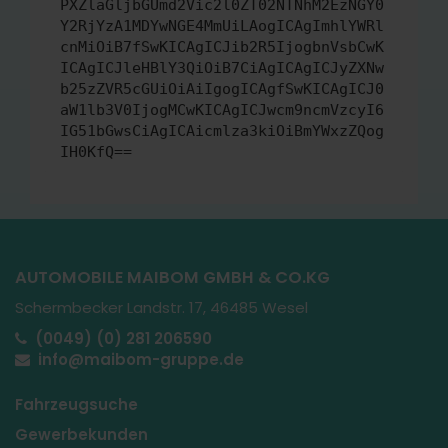
PXZlaGljbGUmd2Vic2l0ZT02NTNhM2EzNGY0
Y2RjYzA1MDYwNGE4MmUiLAogICAgImhlYWRl
cnMiOiB7fSwKICAgICJib2R5IjogbnVsbCwK
ICAgICJleHBlY3QiOiB7CiAgICAgICJyZXNw
b25zZVR5cGUiOiAiIgogICAgfSwKICAgICJ0
aW1lb3V0IjogMCwKICAgICJwcm9ncmVzcyI6
IG51bGwsCiAgICAicmlza3kiOiBmYWxzZQog
IH0KfQ==
AUTOMOBILE MAIBOM GMBH & CO.KG
Schermbecker Landstr. 17, 46485 Wesel
(0049) (0) 281 206590
info@maibom-gruppe.de
Fahrzeugsuche
Gewerbekunden