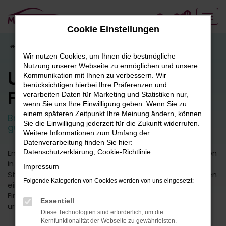
Zum
0
Hauptinhalt
Cookie Einstellungen
springen
Startseite
Fahrzeugangebote
Fahrzeugbestand
Wir nutzen Cookies, um Ihnen die bestmögliche
Nutzung unserer Webseite zu ermöglichen und unsere
Unser
Kommunikation mit Ihnen zu verbessern. Wir
berücksichtigen hierbei Ihre Präferenzen und
Fahrzeugbestand
verarbeiten Daten für Marketing und Statistiken nur,
wenn Sie uns Ihre Einwilligung geben. Wenn Sie zu
einem späteren Zeitpunkt Ihre Meinung ändern, können
Breite Auswahl an attraktiven Neuwagen und
Sie die Einwilligung jederzeit für die Zukunft widerrufen.
guten Gebrauchtfahrzeugen.
Weitere Informationen zum Umfang der
Datenverarbeitung finden Sie hier:
Entdecken Sie unsere vielfältige Auswahl an Fahrzeugen
Datenschutzerklärung
,
Cookie-Richtlinie
.
in unserem umfangreichen Fuhrpark. Von kleinen
Impressum
Stadtautos bis hin zu geräumigen SUVs bieten wir Ihnen
Folgende Kategorien von Cookies werden von uns eingesetzt:
eine breite Palette an Fahrzeugmodellen und -typen.
Finden Sie das perfekte Fahrzeug für Ihre Bedürfnisse
Essentiell
und Vorlieben.
Diese Technologien sind erforderlich, um die
Kernfunktionalität der Webseite zu gewährleisten.