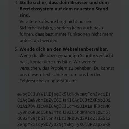
Stelle sicher, dass dein Browser und dein
Betriebssystem auf dem neuesten Stand
sind.
Veraltete Software birgt nicht nur ein
Sicherheitsrisiko, sondern kann auch dazu
führen, dass bestimmte Funktionen nicht mehr
unterstützt werden.
Wende dich an den Webseitenbetreiber.
Wenn du alle oben genannten Schritte versucht
hast, kontaktiere uns bitte. Wir werden
versuchen, das Problem zu beheben. Du kannst
uns diesen Text schicken, um uns bei der
Fehlersuche zu unterstützen:
ewogICJuYW1lIjogIk5ldHdvcmtFcnJvciIs
CiAgImNvbmZpZyI6IHsKICAgICJtZXRob2Qi
OiAiR0VUIiwKICAgICJ1cmwiOiAiaHR0cHM6
Ly9hcGkueC5ha3MtcHJvZC5hdWRhcmlzLm5l
dC92MS9jbGllbnRzLzI0NDUvd2Vic2l0ZS12
ZWhpY2xlcy9QVy02NjYwNjFyX0lBP2ZpZWxk