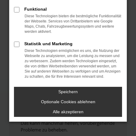
Funktional
Fehler: Network Error
Diese Technologien bieten die bestmögliche Funktionalität
der Webseite. Services von Drittanbietern wie Google
Beim Laden ist ein Fehler aufgetreten.
Maps, Chats, Fahrzeugbewertungssystem und weitere
werden aktiviert.
Hier sind ein paar Tipps, die dir helfen können:
Statistik und Marketing
Überprüfe deine Firewall und deine
Internetverbindung.
Diese Technologien ermöglichen es uns, die Nutzung der
Webseite zu analysieren, um die Leistung zu messen und
Laden andere Webseiten, zum Beispiel deine
zu verbessern. Zudem werden Technologien eingesetzt,
Suchmaschine?
die von dritten Werbetreibenden verwendet werden, um
Sie auf anderen Webseiten zu verfolgen und um Anzeigen
Prüfe deine Browsererweiterungen.
zu schalten, die für Ihre Interessen relevant sind.
Manche Erweiterungen, wie Werbeblocker,
können das Laden bestimmter Seiten
Speichern
verhindern. Funktioniert die Seite in einem
anderen Browser oder in einem privaten
Optionale Cookies ablehnen
Fenster?
Alle akzeptieren
Starte dein Gerät neu.
Das kann manchmal helfen, vorübergehende
Probleme zu beheben.