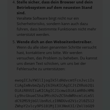
Stelle sicher, dass dein Browser und dein
Betriebssystem auf dem neuesten Stand
sind.
Veraltete Software birgt nicht nur ein
Sicherheitsrisiko, sondern kann auch dazu
führen, dass bestimmte Funktionen nicht mehr
unterstützt werden.
Wende dich an den Webseitenbetreiber.
Wenn du alle oben genannten Schritte versucht
hast, kontaktiere uns bitte. Wir werden
versuchen, das Problem zu beheben. Du kannst
uns diesen Text schicken, um uns bei der
Fehlersuche zu unterstützen:
ewogICJuYW1lIjogIk5ldHdvcmtFcnJvciIs
CiAgImNvbmZpZyI6IHsKICAgICJtZXRob2Qi
OiAiR0VUIiwKICAgICJ1cmwiOiAiaHR0cHM6
Ly9hcGkueC5ha3MtcHJvZC5hdWRhcmlzLm5l
dC92MS9jbGllbnRzLzI0NDUvd2Vic2l0ZS12
ZWhpY2xlcy9PS181MjI3X3NmX3I/ZmllbGQ9