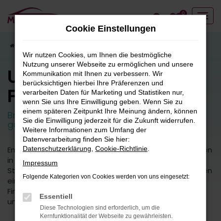
Zum
0
Hauptinhalt
Cookie Einstellungen
springen
Startseite
Fahrzeugangebote
Fahrzeugbestand
Wir nutzen Cookies, um Ihnen die bestmögliche
Nutzung unserer Webseite zu ermöglichen und unsere
Unser
Kommunikation mit Ihnen zu verbessern. Wir
berücksichtigen hierbei Ihre Präferenzen und
Fahrzeugbestand
verarbeiten Daten für Marketing und Statistiken nur,
wenn Sie uns Ihre Einwilligung geben. Wenn Sie zu
einem späteren Zeitpunkt Ihre Meinung ändern, können
Breite Auswahl an attraktiven Neuwagen und
Sie die Einwilligung jederzeit für die Zukunft widerrufen.
guten Gebrauchtfahrzeugen.
Weitere Informationen zum Umfang der
Datenverarbeitung finden Sie hier:
Entdecken Sie unsere vielfältige Auswahl an Fahrzeugen
Datenschutzerklärung
,
Cookie-Richtlinie
.
in unserem umfangreichen Fuhrpark. Von kleinen
Impressum
Stadtautos bis hin zu geräumigen SUVs bieten wir Ihnen
Folgende Kategorien von Cookies werden von uns eingesetzt:
eine breite Palette an Fahrzeugmodellen und -typen.
Finden Sie das perfekte Fahrzeug für Ihre Bedürfnisse
Essentiell
und Vorlieben.
Diese Technologien sind erforderlich, um die
Kernfunktionalität der Webseite zu gewährleisten.