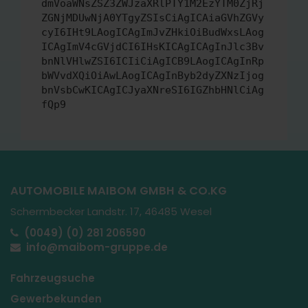
dmVoaWNsZSZ3ZWJzaXRlPTY1M2EzYTM0ZjRj
ZGNjMDUwNjA0YTgyZSIsCiAgICAiaGVhZGVy
cyI6IHt9LAogICAgImJvZHkiOiBudWxsLAog
ICAgImV4cGVjdCI6IHsKICAgICAgInJlc3Bv
bnNlVHlwZSI6ICIiCiAgICB9LAogICAgInRp
bWVvdXQiOiAwLAogICAgInByb2dyZXNzIjog
bnVsbCwKICAgICJyaXNreSI6IGZhbHNlCiAg
fQp9
AUTOMOBILE MAIBOM GMBH & CO.KG
Schermbecker Landstr. 17, 46485 Wesel
(0049) (0) 281 206590
info@maibom-gruppe.de
Fahrzeugsuche
Gewerbekunden