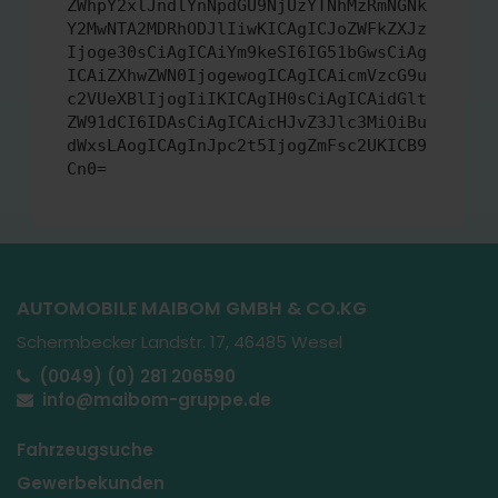
ZWhpY2xlJndlYnNpdGU9NjUzYTNhMzRmNGNk
Y2MwNTA2MDRhODJlIiwKICAgICJoZWFkZXJz
Ijoge30sCiAgICAiYm9keSI6IG51bGwsCiAg
ICAiZXhwZWN0IjogewogICAgICAicmVzcG9u
c2VUeXBlIjogIiIKICAgIH0sCiAgICAidGlt
ZW91dCI6IDAsCiAgICAicHJvZ3Jlc3MiOiBu
dWxsLAogICAgInJpc2t5IjogZmFsc2UKICB9
Cn0=
AUTOMOBILE MAIBOM GMBH & CO.KG
Schermbecker Landstr. 17, 46485 Wesel
(0049) (0) 281 206590
info@maibom-gruppe.de
Fahrzeugsuche
Gewerbekunden