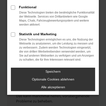
Funktional
Fehler: Network Error
Diese Technologien bieten die bestmögliche Funktionalität
der Webseite. Services von Drittanbietern wie Google
Beim Laden ist ein Fehler aufgetreten.
Maps, Chats, Fahrzeugbewertungssystem und weitere
werden aktiviert.
Hier sind ein paar Tipps, die dir helfen können:
Statistik und Marketing
Überprüfe deine Firewall und deine
Internetverbindung.
Diese Technologien ermöglichen es uns, die Nutzung der
Webseite zu analysieren, um die Leistung zu messen und
Laden andere Webseiten, zum Beispiel deine
zu verbessern. Zudem werden Technologien eingesetzt,
Suchmaschine?
die von dritten Werbetreibenden verwendet werden, um
Sie auf anderen Webseiten zu verfolgen und um Anzeigen
Prüfe deine Browsererweiterungen.
zu schalten, die für Ihre Interessen relevant sind.
Manche Erweiterungen, wie Werbeblocker,
können das Laden bestimmter Seiten
Speichern
verhindern. Funktioniert die Seite in einem
anderen Browser oder in einem privaten
Optionale Cookies ablehnen
Fenster?
Alle akzeptieren
Starte dein Gerät neu.
Das kann manchmal helfen, vorübergehende
Probleme zu beheben.