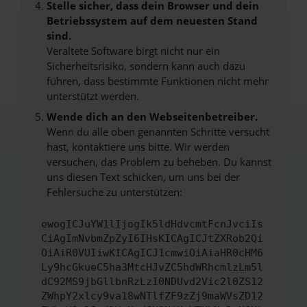
Stelle sicher, dass dein Browser und dein
Betriebssystem auf dem neuesten Stand
sind.
Veraltete Software birgt nicht nur ein
Sicherheitsrisiko, sondern kann auch dazu
führen, dass bestimmte Funktionen nicht mehr
unterstützt werden.
Wende dich an den Webseitenbetreiber.
Wenn du alle oben genannten Schritte versucht
hast, kontaktiere uns bitte. Wir werden
versuchen, das Problem zu beheben. Du kannst
uns diesen Text schicken, um uns bei der
Fehlersuche zu unterstützen:
ewogICJuYW1lIjogIk5ldHdvcmtFcnJvciIs
CiAgImNvbmZpZyI6IHsKICAgICJtZXRob2Qi
OiAiR0VUIiwKICAgICJ1cmwiOiAiaHR0cHM6
Ly9hcGkueC5ha3MtcHJvZC5hdWRhcmlzLm5l
dC92MS9jbGllbnRzLzI0NDUvd2Vic2l0ZS12
ZWhpY2xlcy9va18wNTlfZF9zZj9maWVsZD12