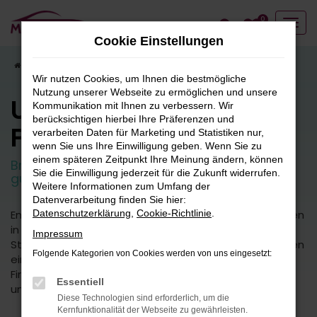
Zum
0
Hauptinhalt
Cookie Einstellungen
springen
Startseite
Fahrzeugangebote
Fahrzeugbestand
Wir nutzen Cookies, um Ihnen die bestmögliche
Nutzung unserer Webseite zu ermöglichen und unsere
Unser
Kommunikation mit Ihnen zu verbessern. Wir
berücksichtigen hierbei Ihre Präferenzen und
Fahrzeugbestand
verarbeiten Daten für Marketing und Statistiken nur,
wenn Sie uns Ihre Einwilligung geben. Wenn Sie zu
einem späteren Zeitpunkt Ihre Meinung ändern, können
Breite Auswahl an attraktiven Neuwagen und
Sie die Einwilligung jederzeit für die Zukunft widerrufen.
guten Gebrauchtfahrzeugen.
Weitere Informationen zum Umfang der
Datenverarbeitung finden Sie hier:
Entdecken Sie unsere vielfältige Auswahl an Fahrzeugen
Datenschutzerklärung
,
Cookie-Richtlinie
.
in unserem umfangreichen Fuhrpark. Von kleinen
Impressum
Stadtautos bis hin zu geräumigen SUVs bieten wir Ihnen
Folgende Kategorien von Cookies werden von uns eingesetzt:
eine breite Palette an Fahrzeugmodellen und -typen.
Finden Sie das perfekte Fahrzeug für Ihre Bedürfnisse
Essentiell
und Vorlieben.
Diese Technologien sind erforderlich, um die
Kernfunktionalität der Webseite zu gewährleisten.