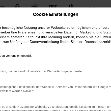
Cookie Einstellungen
ie bestmögliche Nutzung unserer Webseite zu ermöglichen und unsere
hierbei Ihre Präferenzen und verarbeiten Daten für Marketing und Stati
einem späteren Zeitpunkt Ihre Meinung ändern, können Sie die Einwillig
en zum Umfang der Datenverarbeitung finden Sie hier:
Datenschutzerkl
en von uns eingesetzt:
uten Gebrauchtfahrzeugen.
rlich, um die Kernfunktionalität der Webseite zu gewährleisten.
n unserem umfangreichen Fuhrpark. Von kleinen Stadtautos bi
estmögliche Funktionalität der Webseite. Services von Drittanbietern wie Google 
Fahrzeugmodellen und -typen. Finden Sie das perfekte Fahrze
eitere werden aktiviert.
 es uns, die Nutzung der Webseite zu analysieren, um die Leistung zu messen u