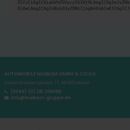
ZSIsCiAgICAiaGVhZGVycyI6IHt9LAogICAgImJvZHk
OiAwLAogICAgInByb2dyZXNzIjogbnVsbCwKICAgICJ
AUTOMOBILE MAIBOM GMBH & CO.KG
Schermbecker Landstr. 17, 46485 Wesel
(0049) (0) 281 206590
info@maibom-gruppe.de