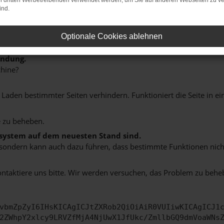
on dritten Werbetreibenden verwendet werden, um Sie auf anderen Webseiten zu ve
ind.
Optionale Cookies ablehnen
indung.
hine?
aden bestimmter Seiten verhindern. Funktioniert die Seite in e
 zu beheben.
bssystem auf dem neuesten Stand sind.
ko, sondern kann auch dazu führen, dass bestimmte Funktionen nic
ontaktiere uns bitte. Wir werden versuchen, das Problem zu behe
vbmZpZyI6IHsKICAgICJtZXRob2QiOiAiR0VUIiwKICAgICJ1
2ZWhpY2xlcy9LRVZfMjA4NjUwX1JfUkc/ZmllbGQ9dmVoaWNs