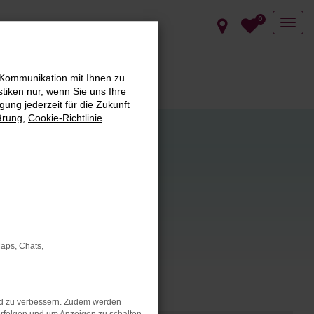
0
 Kommunikation mit Ihnen zu
stiken nur, wenn Sie uns Ihre
ung jederzeit für die Zukunft
ärung
,
Cookie-Richtlinie
.
s hin zu
Maps, Chats,
ug für Ihre
nd zu verbessern. Zudem werden