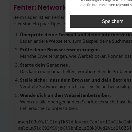
Technologien eingesetzt, die v
Fehler: Network Error
die für Ihre Interessen relevant s
Beim Laden ist ein Fehler aufgetreten.
Speichern
Hier sind ein paar Tipps, die dir helfen können:
Überprüfe deine Firewall und deine Internetverb
Laden andere Webseiten, zum Beispiel deine Suchmasc
Prüfe deine Browsererweiterungen.
Manche Erweiterungen, wie Werbeblocker, können das L
Starte dein Gerät neu.
Das kann manchmal helfen, vorübergehende Probleme
Stelle sicher, dass dein Browser und dein Betrie
Veraltete Software birgt nicht nur ein Sicherheitsrisi
Wende dich an den Webseitenbetreiber.
Wenn du alle oben genannten Schritte versucht hast, k
Fehlersuche zu unterstützen:
ewogICJuYW1lIjogIk5ldHdvcmtFcnJvciIsCiAgImN
cmlzLm5ldC92MS9jbGllbnRzLzI0NDUvd2Vic2l0ZS1