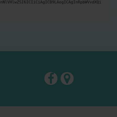
bnNlVHlwZSI6ICIiCiAgICB9LAogICAgInRpbWVvdXQi