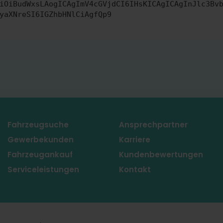
iOiBudWxsLAogICAgImV4cGVjdCI6IHsKICAgICAgInJlc3Bv
yaXNreSI6IGZhbHNlCiAgfQp9
Fahrzeugsuche
Ansprechpartner
Gewerbekunden
Karriere
Fahrzeugankauf
Kundenbewertungen
Serviceleistungen
Kontakt