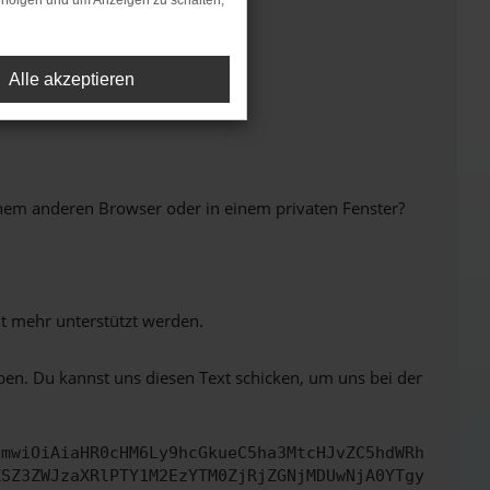
rfolgen und um Anzeigen zu schalten,
Alle akzeptieren
inem anderen Browser oder in einem privaten Fenster?
ht mehr unterstützt werden.
ben. Du kannst uns diesen Text schicken, um uns bei der
cmwiOiAiaHR0cHM6Ly9hcGkueC5ha3MtcHJvZC5hdWRh
ZSZ3ZWJzaXRlPTY1M2EzYTM0ZjRjZGNjMDUwNjA0YTgy