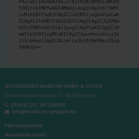
PXZlaGljbGUmd2Vic2l0ZT02NTNhM2EzNGY0
Y2RjYzA1MDYwNGE4MmUiLAogICAgImhlYWRl
cnMiOiB7fSwKICAgICJib2R5IjogbnVsbCwK
ICAgICJleHBlY3QiOiB7CiAgICAgICJyZXNw
b25zZVR5cGUiOiAiIgogICAgfSwKICAgICJ0
aW1lb3V0IjogMCwKICAgICJwcm9ncmVzcyI6
IG51bGwsCiAgICAicmlza3kiOiBmYWxzZQog
IH0KfQ==
AUTOMOBILE MAIBOM GMBH & CO.KG
Schermbecker Landstr. 17, 46485 Wesel
(0049) (0) 281 206590
info@maibom-gruppe.de
Fahrzeugsuche
Gewerbekunden