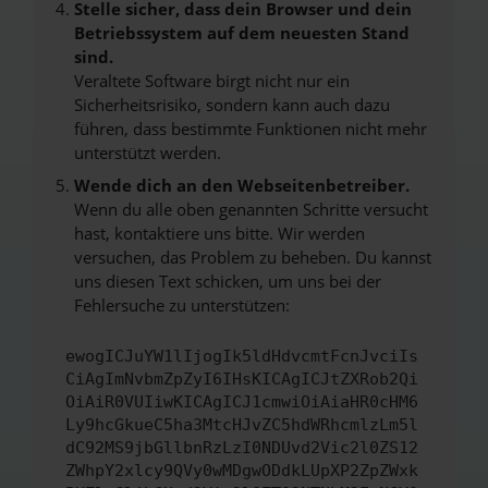
Stelle sicher, dass dein Browser und dein
Betriebssystem auf dem neuesten Stand
sind.
Veraltete Software birgt nicht nur ein
Sicherheitsrisiko, sondern kann auch dazu
führen, dass bestimmte Funktionen nicht mehr
unterstützt werden.
Wende dich an den Webseitenbetreiber.
Wenn du alle oben genannten Schritte versucht
hast, kontaktiere uns bitte. Wir werden
versuchen, das Problem zu beheben. Du kannst
uns diesen Text schicken, um uns bei der
Fehlersuche zu unterstützen:
ewogICJuYW1lIjogIk5ldHdvcmtFcnJvciIs
CiAgImNvbmZpZyI6IHsKICAgICJtZXRob2Qi
OiAiR0VUIiwKICAgICJ1cmwiOiAiaHR0cHM6
Ly9hcGkueC5ha3MtcHJvZC5hdWRhcmlzLm5l
dC92MS9jbGllbnRzLzI0NDUvd2Vic2l0ZS12
ZWhpY2xlcy9QVy0wMDgwODdkLUpXP2ZpZWxk