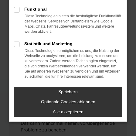
Funktional
Fehler: Network Error
Diese Technologien bieten die bestmögliche Funktionalität
der Webseite. Services von Drittanbietern wie Google
Beim Laden ist ein Fehler aufgetreten.
Maps, Chats, Fahrzeugbewertungssystem und weitere
werden aktiviert.
Hier sind ein paar Tipps, die dir helfen können:
Statistik und Marketing
Überprüfe deine Firewall und deine
Internetverbindung.
Diese Technologien ermöglichen es uns, die Nutzung der
Webseite zu analysieren, um die Leistung zu messen und
Laden andere Webseiten, zum Beispiel deine
zu verbessern. Zudem werden Technologien eingesetzt,
Suchmaschine?
die von dritten Werbetreibenden verwendet werden, um
Sie auf anderen Webseiten zu verfolgen und um Anzeigen
Prüfe deine Browsererweiterungen.
zu schalten, die für Ihre Interessen relevant sind.
Manche Erweiterungen, wie Werbeblocker,
können das Laden bestimmter Seiten
Speichern
verhindern. Funktioniert die Seite in einem
anderen Browser oder in einem privaten
Optionale Cookies ablehnen
Fenster?
Alle akzeptieren
Starte dein Gerät neu.
Das kann manchmal helfen, vorübergehende
Probleme zu beheben.