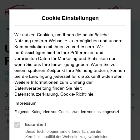
Zum
0
Hauptinhalt
Cookie Einstellungen
springen
Startseite
Fahrzeugangebote
Fahrzeugbestand
Wir nutzen Cookies, um Ihnen die bestmögliche
Nutzung unserer Webseite zu ermöglichen und unsere
Unser
Kommunikation mit Ihnen zu verbessern. Wir
berücksichtigen hierbei Ihre Präferenzen und
Fahrzeugbestand
verarbeiten Daten für Marketing und Statistiken nur,
wenn Sie uns Ihre Einwilligung geben. Wenn Sie zu
einem späteren Zeitpunkt Ihre Meinung ändern, können
Breite Auswahl an attraktiven Neuwagen und
Sie die Einwilligung jederzeit für die Zukunft widerrufen.
guten Gebrauchtfahrzeugen.
Weitere Informationen zum Umfang der
Datenverarbeitung finden Sie hier:
Entdecken Sie unsere vielfältige Auswahl an Fahrzeugen
Datenschutzerklärung
,
Cookie-Richtlinie
.
in unserem umfangreichen Fuhrpark. Von kleinen
Impressum
Stadtautos bis hin zu geräumigen SUVs bieten wir Ihnen
Folgende Kategorien von Cookies werden von uns eingesetzt:
eine breite Palette an Fahrzeugmodellen und -typen.
Finden Sie das perfekte Fahrzeug für Ihre Bedürfnisse
Essentiell
und Vorlieben.
Diese Technologien sind erforderlich, um die
Kernfunktionalität der Webseite zu gewährleisten.