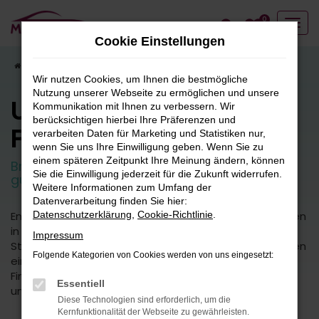
Zum
0
Hauptinhalt
Cookie Einstellungen
springen
Startseite
Fahrzeugangebote
Fahrzeugbestand
Wir nutzen Cookies, um Ihnen die bestmögliche
Nutzung unserer Webseite zu ermöglichen und unsere
Unser
Kommunikation mit Ihnen zu verbessern. Wir
berücksichtigen hierbei Ihre Präferenzen und
Fahrzeugbestand
verarbeiten Daten für Marketing und Statistiken nur,
wenn Sie uns Ihre Einwilligung geben. Wenn Sie zu
einem späteren Zeitpunkt Ihre Meinung ändern, können
Breite Auswahl an attraktiven Neuwagen und
Sie die Einwilligung jederzeit für die Zukunft widerrufen.
guten Gebrauchtfahrzeugen.
Weitere Informationen zum Umfang der
Datenverarbeitung finden Sie hier:
Entdecken Sie unsere vielfältige Auswahl an Fahrzeugen
Datenschutzerklärung
,
Cookie-Richtlinie
.
in unserem umfangreichen Fuhrpark. Von kleinen
Impressum
Stadtautos bis hin zu geräumigen SUVs bieten wir Ihnen
Folgende Kategorien von Cookies werden von uns eingesetzt:
eine breite Palette an Fahrzeugmodellen und -typen.
Finden Sie das perfekte Fahrzeug für Ihre Bedürfnisse
Essentiell
und Vorlieben.
Diese Technologien sind erforderlich, um die
Kernfunktionalität der Webseite zu gewährleisten.