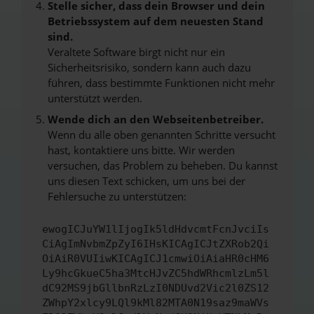
Stelle sicher, dass dein Browser und dein
Betriebssystem auf dem neuesten Stand
sind.
Veraltete Software birgt nicht nur ein
Sicherheitsrisiko, sondern kann auch dazu
führen, dass bestimmte Funktionen nicht mehr
unterstützt werden.
Wende dich an den Webseitenbetreiber.
Wenn du alle oben genannten Schritte versucht
hast, kontaktiere uns bitte. Wir werden
versuchen, das Problem zu beheben. Du kannst
uns diesen Text schicken, um uns bei der
Fehlersuche zu unterstützen:
ewogICJuYW1lIjogIk5ldHdvcmtFcnJvciIs
CiAgImNvbmZpZyI6IHsKICAgICJtZXRob2Qi
OiAiR0VUIiwKICAgICJ1cmwiOiAiaHR0cHM6
Ly9hcGkueC5ha3MtcHJvZC5hdWRhcmlzLm5l
dC92MS9jbGllbnRzLzI0NDUvd2Vic2l0ZS12
ZWhpY2xlcy9LQl9kMl82MTA0N19saz9maWVs