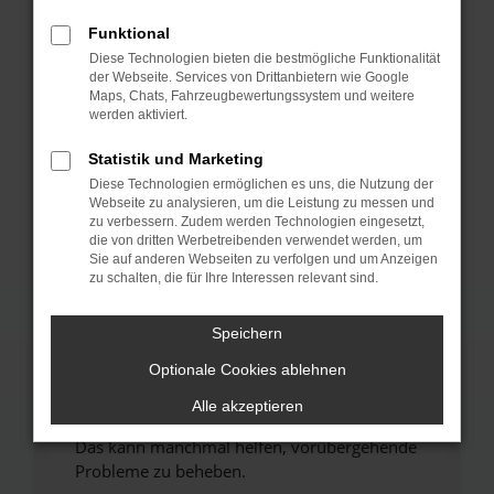
Funktional
Fehler: Network Error
Diese Technologien bieten die bestmögliche Funktionalität
der Webseite. Services von Drittanbietern wie Google
Beim Laden ist ein Fehler aufgetreten.
Maps, Chats, Fahrzeugbewertungssystem und weitere
werden aktiviert.
Hier sind ein paar Tipps, die dir helfen können:
Statistik und Marketing
Überprüfe deine Firewall und deine
Internetverbindung.
Diese Technologien ermöglichen es uns, die Nutzung der
Webseite zu analysieren, um die Leistung zu messen und
Laden andere Webseiten, zum Beispiel deine
zu verbessern. Zudem werden Technologien eingesetzt,
Suchmaschine?
die von dritten Werbetreibenden verwendet werden, um
Sie auf anderen Webseiten zu verfolgen und um Anzeigen
Prüfe deine Browsererweiterungen.
zu schalten, die für Ihre Interessen relevant sind.
Manche Erweiterungen, wie Werbeblocker,
können das Laden bestimmter Seiten
Speichern
verhindern. Funktioniert die Seite in einem
anderen Browser oder in einem privaten
Optionale Cookies ablehnen
Fenster?
Alle akzeptieren
Starte dein Gerät neu.
Das kann manchmal helfen, vorübergehende
Probleme zu beheben.