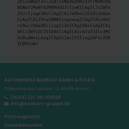
ZD12ZWhpY2xlJndlYnNpdGU9NjUzYTNhMzRm
NGNkY2MwNTA2MDRhODJlIiwKICAgICJoZWFk
ZXJzIjoge30sCiAgICAiYm9keSI6IG51bGws
CiAgICAiZXhwZWN0IjogewogICAgICAicmVz
cG9uc2VUeXBlIjogIiIKICAgIH0sCiAgICAi
dGltZW91dCI6IDAsCiAgICAicHJvZ3Jlc3Mi
OiBudWxsLAogICAgInJpc2t5IjogZmFsc2UK
ICB9Cn0=
AUTOMOBILE MAIBOM GMBH & CO.KG
Schermbecker Landstr. 17, 46485 Wesel
(0049) (0) 281 206590
info@maibom-gruppe.de
Fahrzeugsuche
Gewerbekunden