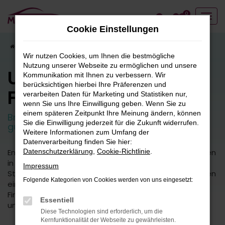
Zum
0
Hauptinhalt
Cookie Einstellungen
springen
Startseite
Fahrzeugangebote
Fahrzeugbestand
Wir nutzen Cookies, um Ihnen die bestmögliche
Nutzung unserer Webseite zu ermöglichen und unsere
Unser
Kommunikation mit Ihnen zu verbessern. Wir
berücksichtigen hierbei Ihre Präferenzen und
Fahrzeugbestand
verarbeiten Daten für Marketing und Statistiken nur,
wenn Sie uns Ihre Einwilligung geben. Wenn Sie zu
einem späteren Zeitpunkt Ihre Meinung ändern, können
Breite Auswahl an attraktiven Neuwagen und
Sie die Einwilligung jederzeit für die Zukunft widerrufen.
guten Gebrauchtfahrzeugen.
Weitere Informationen zum Umfang der
Datenverarbeitung finden Sie hier:
Entdecken Sie unsere vielfältige Auswahl an Fahrzeugen
Datenschutzerklärung
,
Cookie-Richtlinie
.
in unserem umfangreichen Fuhrpark. Von kleinen
Impressum
Stadtautos bis hin zu geräumigen SUVs bieten wir Ihnen
Folgende Kategorien von Cookies werden von uns eingesetzt:
eine breite Palette an Fahrzeugmodellen und -typen.
Finden Sie das perfekte Fahrzeug für Ihre Bedürfnisse
Essentiell
und Vorlieben.
Diese Technologien sind erforderlich, um die
Kernfunktionalität der Webseite zu gewährleisten.