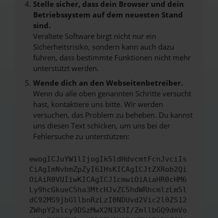
Stelle sicher, dass dein Browser und dein
Betriebssystem auf dem neuesten Stand
sind.
Veraltete Software birgt nicht nur ein
Sicherheitsrisiko, sondern kann auch dazu
führen, dass bestimmte Funktionen nicht mehr
unterstützt werden.
Wende dich an den Webseitenbetreiber.
Wenn du alle oben genannten Schritte versucht
hast, kontaktiere uns bitte. Wir werden
versuchen, das Problem zu beheben. Du kannst
uns diesen Text schicken, um uns bei der
Fehlersuche zu unterstützen:
ewogICJuYW1lIjogIk5ldHdvcmtFcnJvciIs
CiAgImNvbmZpZyI6IHsKICAgICJtZXRob2Qi
OiAiR0VUIiwKICAgICJ1cmwiOiAiaHR0cHM6
Ly9hcGkueC5ha3MtcHJvZC5hdWRhcmlzLm5l
dC92MS9jbGllbnRzLzI0NDUvd2Vic2l0ZS12
ZWhpY2xlcy9DSzMwX2N3X3I/ZmllbGQ9dmVo