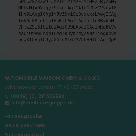
aWNsZSZ3ZWJzaXRlPTY1M2EzYTM0ZjRjZGNj
MDUwNjA0YTgyZSIsCiAgICAiaGVhZGVycyI6
IHt9LAogICAgImJvZHkiOiBudWxsLAogICAg
ImV4cGVjdCI6IHsKICAgICAgInJlc3BvbnNl
VHlwZSI6ICIiCiAgICB9LAogICAgInRpbWVv
dXQiOiAwLAogICAgInByb2dyZXNzIjogbnVs
bCwKICAgICJyaXNreSI6IGZhbHNlCiAgfQp9
AUTOMOBILE MAIBOM GMBH & CO.KG
Schermbecker Landstr. 17, 46485 Wesel
(0049) (0) 281 206590
info@maibom-gruppe.de
Fahrzeugsuche
Gewerbekunden
Fahrzeugankauf