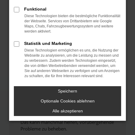
Funktional
Fehler: Network Error
Diese Technologien bieten die bestmögliche Funktionalität
der Webseite. Services von Drittanbietern wie Google
Beim Laden ist ein Fehler aufgetreten.
Maps, Chats, Fahrzeugbewertungssystem und weitere
werden aktiviert.
Hier sind ein paar Tipps, die dir helfen können:
Statistik und Marketing
Überprüfe deine Firewall und deine
Internetverbindung.
Diese Technologien ermöglichen es uns, die Nutzung der
Webseite zu analysieren, um die Leistung zu messen und
Laden andere Webseiten, zum Beispiel deine
zu verbessern. Zudem werden Technologien eingesetzt,
Suchmaschine?
die von dritten Werbetreibenden verwendet werden, um
Sie auf anderen Webseiten zu verfolgen und um Anzeigen
Prüfe deine Browsererweiterungen.
zu schalten, die für Ihre Interessen relevant sind.
Manche Erweiterungen, wie Werbeblocker,
können das Laden bestimmter Seiten
Speichern
verhindern. Funktioniert die Seite in einem
anderen Browser oder in einem privaten
Optionale Cookies ablehnen
Fenster?
Alle akzeptieren
Starte dein Gerät neu.
Das kann manchmal helfen, vorübergehende
Probleme zu beheben.